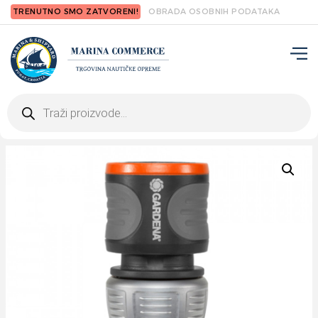
TRENUTNO SMO ZATVORENI!
OBRADA OSOBNIH PODATAKA
Products
search