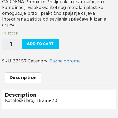
GARDENA Premium Priključak crijeva, načinjen u
kombinaciji visokokvalitetnog metala i plastike,
omogućuje brzo i praktično spajanje crijeva.
Integrirana zaštita od savijanja sprječava klizanje
crijeva.
In stock
Priključak
ADD TO CART
crijeva
13
mm
SKU:
27157
Category:
Razna oprema
-
15
mm
Description
quantity
Description
Kataloški broj: 18255-20