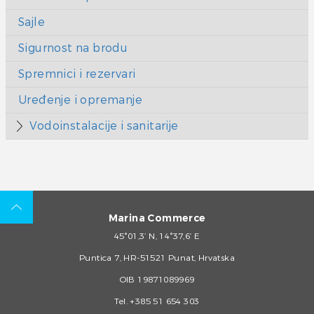
Sajle
Sigurnost na brodu
Spremnici i rezervari
Uređenje i opremanje
Vodoinstalacije i sanitarije
Marina Commerce
45°01,3’ N, 14°37,6’ E
Puntica 7, HR-51521 Punat, Hrvatska
OIB 19871089969
Tel.
+385 51 654 303