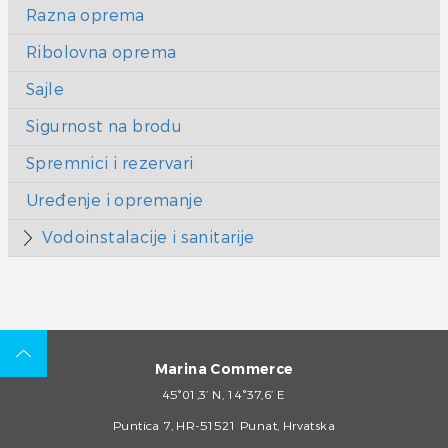
Razna oprema
Ribolovna oprema
Sajle
Sigurnost na brodu
Spremnici i rezervari
Uređenje i opremanje
Vodoinstalacije i sanitarije
Marina Commerce
45°01,3’ N, 14°37,6’ E
Puntica 7, HR-51521 Punat, Hrvatska