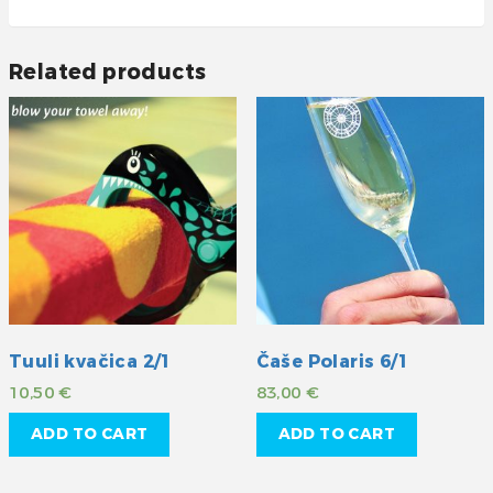
Related products
Tuuli kvačica 2/1
Čaše Polaris 6/1
10,50
€
83,00
€
ADD TO CART
ADD TO CART