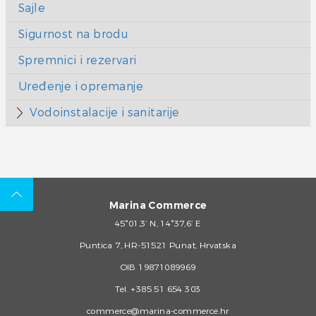
Sajle
Sigurnost na brodu
Spremnici i rezervari
Uređenje i opremanje
Vodoinstalacije i sanitarije
Marina Commerce
45°01,3’ N, 14°37,6’ E
Puntica 7, HR-51521 Punat, Hrvatska
OIB 19871089969
Tel.
+385 51 654 303
commerce@marina-commerce.hr