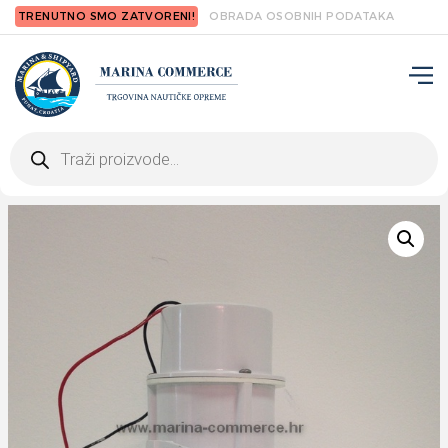
TRENUTNO SMO ZATVORENI!
OBRADA OSOBNIH PODATAKA
Products
search