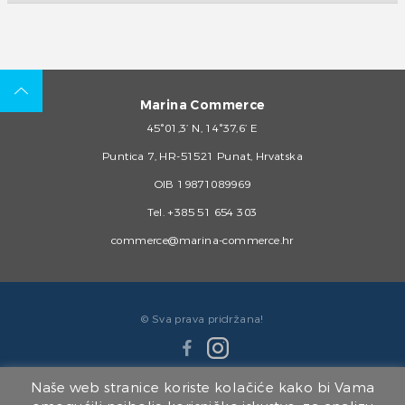
Marina Commerce
45°01,3’ N, 14°37,6’ E
Puntica 7, HR-51521 Punat, Hrvatska
OIB 19871089969
Tel.
+385 51 654 303
commerce@marina-commerce.hr
© Sva prava pridržana!
Naše web stranice koriste kolačiće kako bi Vama