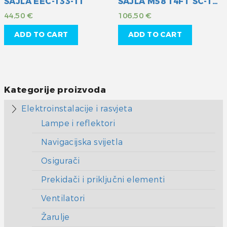
SAJLA EEC-133-11
SAJLA M58 14FT SC-18-014
44,50
€
106,50
€
ADD TO CART
ADD TO CART
Kategorije proizvoda
Elektroinstalacije i rasvjeta
Lampe i reflektori
Navigacijska svijetla
Osigurači
Prekidači i priključni elementi
Ventilatori
Žarulje