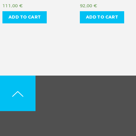
111,00
€
92,00
€
ADD TO CART
ADD TO CART