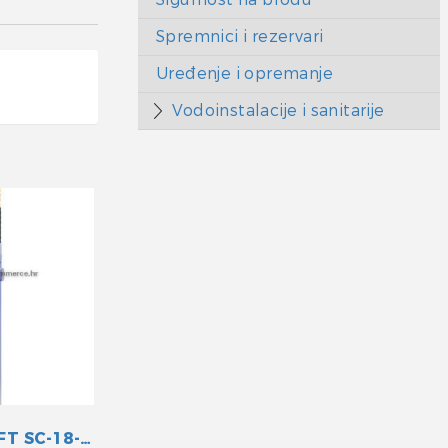
Spremnici i rezervari
Uređenje i opremanje
Vodoinstalacije i sanitarije
SAJLA M58 16FT SC-18-016