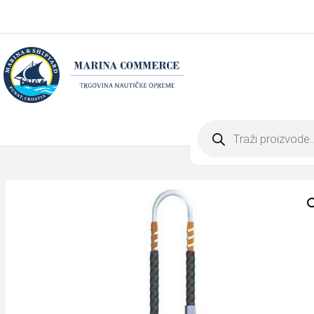
Products
search