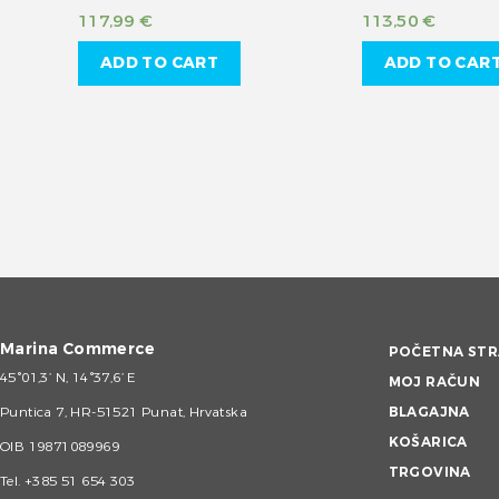
117,99
€
113,50
€
ADD TO CART
ADD TO CAR
Marina Commerce
POČETNA STR
45°01,3’ N, 14°37,6’ E
MOJ RAČUN
Puntica 7, HR-51521 Punat, Hrvatska
BLAGAJNA
KOŠARICA
OIB 19871089969
TRGOVINA
Tel.
+385 51 654 303