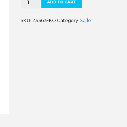
ADD TO CART
M58
13FT
SC-
SKU:
23563-KO
Category:
Sajle
18-
013
quantity