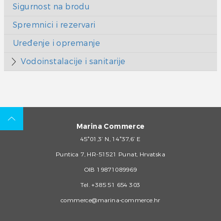
Sigurnost na brodu
Spremnici i rezervari
Uređenje i opremanje
Vodoinstalacije i sanitarije
Marina Commerce
45°01,3’ N, 14°37,6’ E
Puntica 7, HR-51521 Punat, Hrvatska
OIB 19871089969
Tel.
+385 51 654 303
commerce@marina-commerce.hr