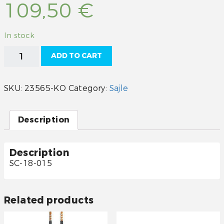
109,50
€
In stock
SAJLA
ADD TO CART
M58
15FT
SC-
SKU:
23565-KO
Category:
Sajle
18-
015
quantity
Description
Description
SC-18-015
Related products