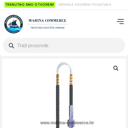
TRENUTNO SMO OTVORENI!
OBRADA OSOBNIH PODATAKA
Products
search