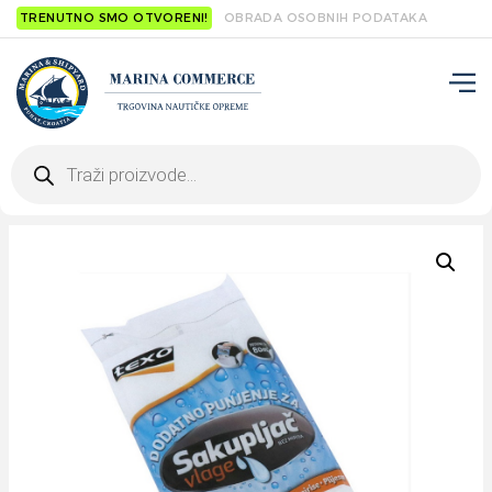
TRENUTNO SMO OTVORENI!
OBRADA OSOBNIH PODATAKA
Products
search