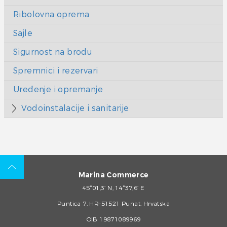
Ribolovna oprema
Sajle
Sigurnost na brodu
Spremnici i rezervari
Uređenje i opremanje
Vodoinstalacije i sanitarije
Marina Commerce
45°01,3’ N, 14°37,6’ E
Puntica 7, HR-51521 Punat, Hrvatska
OIB 19871089969