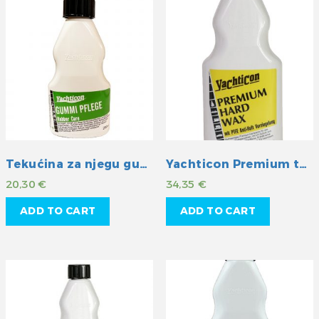
Tekućina za njegu gumenih površina
Yachticon Premium tvrdi vosak s teflonom
20,30
€
34,35
€
ADD TO CART
ADD TO CART