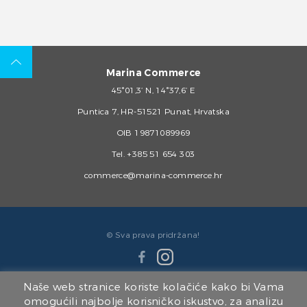
Marina Commerce
45°01,3’ N, 14°37,6’ E
Puntica 7, HR-51521 Punat, Hrvatska
OIB 19871089969
Tel.
+385 51 654 303
commerce@marina-commerce.hr
© Sva prava pridržana!
Naše web stranice koriste kolačiće kako bi Vama
omogućili najbolje korisničko iskustvo, za analizu