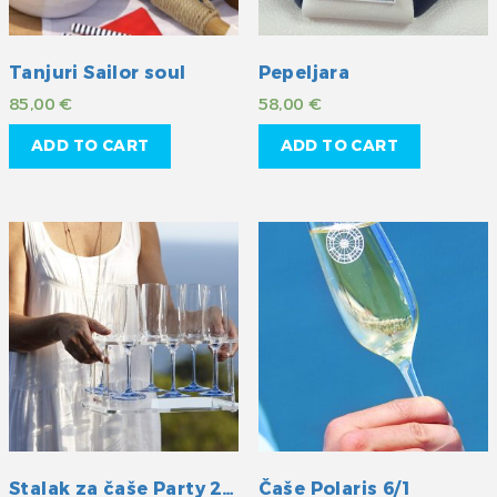
Tanjuri Sailor soul
Pepeljara
85,00
€
58,00
€
ADD TO CART
ADD TO CART
Stalak za čaše Party 2/1
Čaše Polaris 6/1