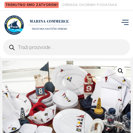
TRENUTNO SMO ZATVORENI!
OBRADA OSOBNIH PODATAKA
Products
search