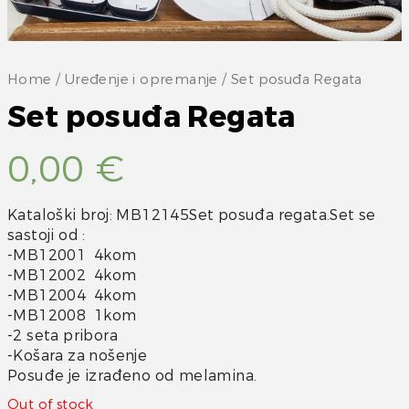
Home
/
Uređenje i opremanje
/ Set posuđa Regata
Set posuđa Regata
0,00
€
Kataloški broj: MB12145Set posuđa regata.Set se
sastoji od :
-MB12001 4kom
-MB12002 4kom
-MB12004 4kom
-MB12008 1kom
-2 seta pribora
-Košara za nošenje
Posuđe je izrađeno od melamina.
Out of stock