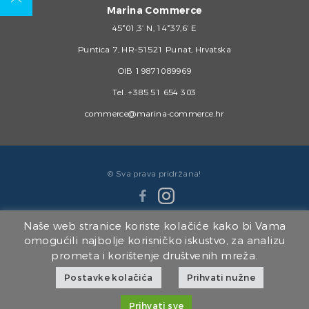
Marina Commerce
45°01,3’ N, 14°37,6’ E
Puntica 7, HR-51521 Punat, Hrvatska
OIB 19871089969
Tel.
+385 51 654 303
commerce@marina-commerce.hr
© Sva prava pridržana!
Naše web stranice koriste kolačiće kako bi Vama
omogućili najbolje korisničko iskustvo, za analizu
prometa i korištenje društvenih mreža.
Članice Marina Punat Grupe:
Postavke kolačića
Prihvati nužne
Marina Punat d.o.o.
|
Brodogradilište Punat d.o.o.
|
Marina Punat Hotel & Resort
|
Marina Commerce d.o.o.
|
Kvarner d.o.o.
Prihvati sve