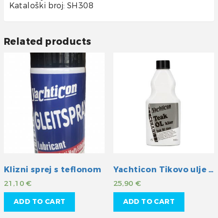
Kataloški broj: SH308
Related products
Klizni sprej s teflonom
Yachticon Tikovo ulje -klar
21,10
€
25,90
€
ADD TO CART
ADD TO CART