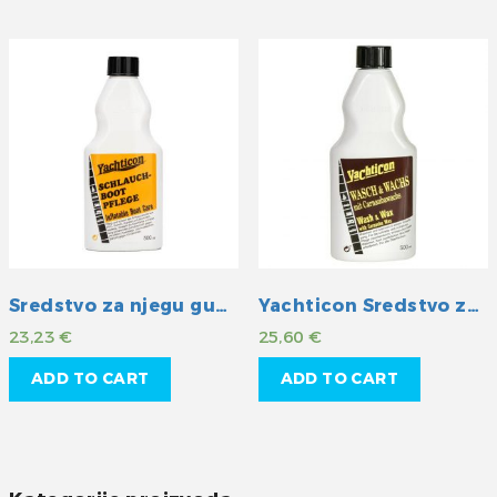
Sredstvo za njegu gumenih čamaca
Yachticon Sredstvo za čišćenje i pranje sa zaštitom
23,23
€
25,60
€
ADD TO CART
ADD TO CART