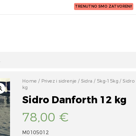
TRENUTNO SMO ZATVORENI!
Home
/
Privez i sidrenje
/
Sidra
/
5kg-15kg
/ Sidro
kg
Sidro Danforth 12 kg
78,00
€
M0105012