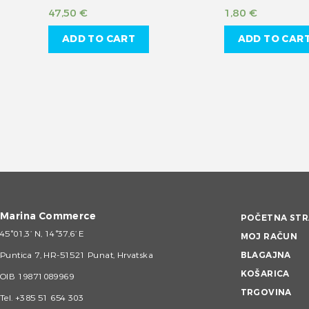
47,50
€
1,80
€
ADD TO CART
ADD TO CAR
Marina Commerce
POČETNA STR
45°01,3’ N, 14°37,6’ E
MOJ RAČUN
Puntica 7, HR-51521 Punat, Hrvatska
BLAGAJNA
KOŠARICA
OIB 19871089969
TRGOVINA
Tel.
+385 51 654 303