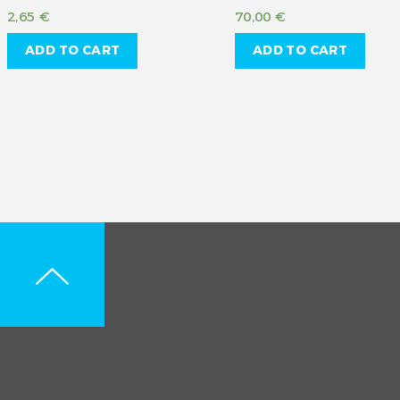
2,65
€
70,00
€
ADD TO CART
ADD TO CART