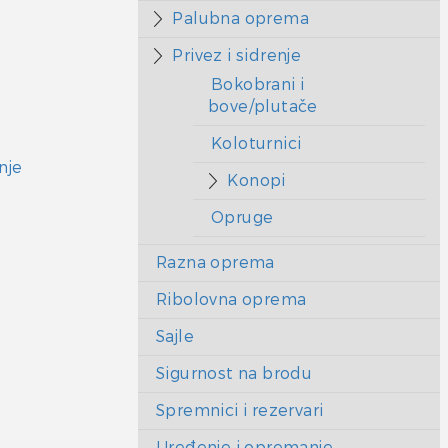
Palubna oprema
Privez i sidrenje
Bokobrani i
bove/plutače
Koloturnici
nje
Konopi
Opruge
Razna oprema
Ribolovna oprema
Sajle
Sigurnost na brodu
Spremnici i rezervari
Uređenje i opremanje