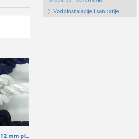
Vodoinstalacije i sanitarije
Konop sukani 12 mm plavi