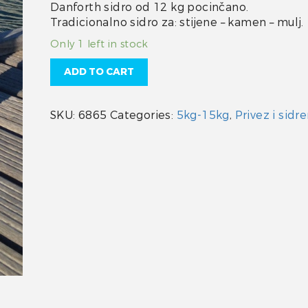
Danforth sidro od 12 kg pocinčano.
Tradicionalno sidro za: stijene – kamen – mulj.
Only 1 left in stock
ADD TO CART
SKU:
6865
Categories:
5kg-15kg
,
Privez i sidre