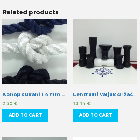
Related products
Konop sukani 14 mm plavi
Centralni valjak držač kobilice
2,50
€
13,14
€
ADD TO CART
ADD TO CART