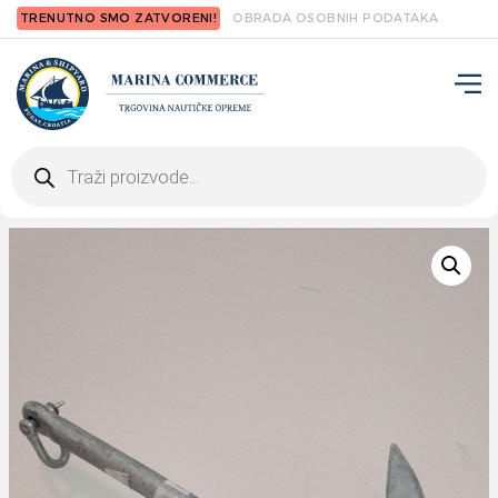
TRENUTNO SMO ZATVORENI!
OBRADA OSOBNIH PODATAKA
Products
search