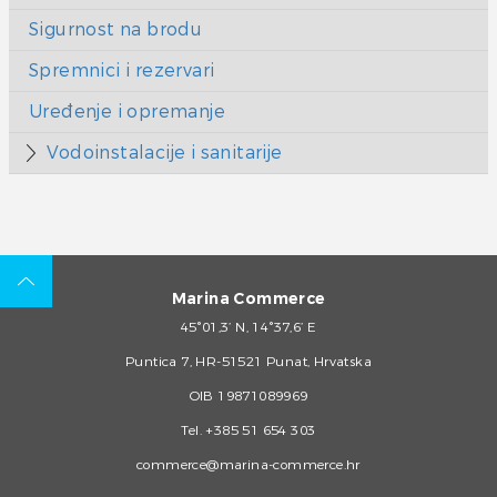
Sigurnost na brodu
Spremnici i rezervari
Uređenje i opremanje
Vodoinstalacije i sanitarije
Marina Commerce
45°01,3’ N, 14°37,6’ E
Puntica 7, HR-51521 Punat, Hrvatska
OIB 19871089969
Tel.
+385 51 654 303
commerce@marina-commerce.hr