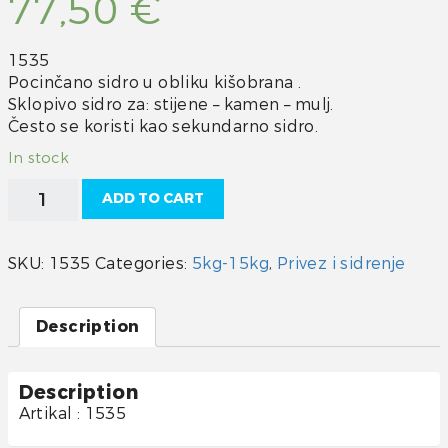
77,50
€
1535
Pocinčano sidro u obliku kišobrana .
Sklopivo sidro za: stijene – kamen – mulj.
Često se koristi kao sekundarno sidro.
In stock
Sidro
ADD TO CART
kišobran
8
kg
SKU:
1535
Categories:
5kg-15kg
,
Privez i sidrenje
quantity
Description
Description
Artikal : 1535