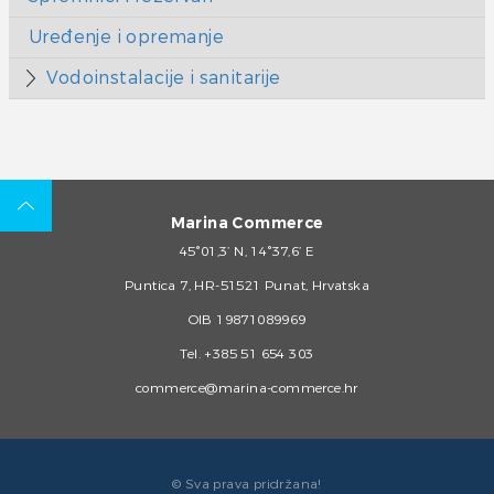
Uređenje i opremanje
Vodoinstalacije i sanitarije
Marina Commerce
45°01,3’ N, 14°37,6’ E
Puntica 7, HR-51521 Punat, Hrvatska
OIB 19871089969
Tel.
+385 51 654 303
commerce@marina-commerce.hr
© Sva prava pridržana!