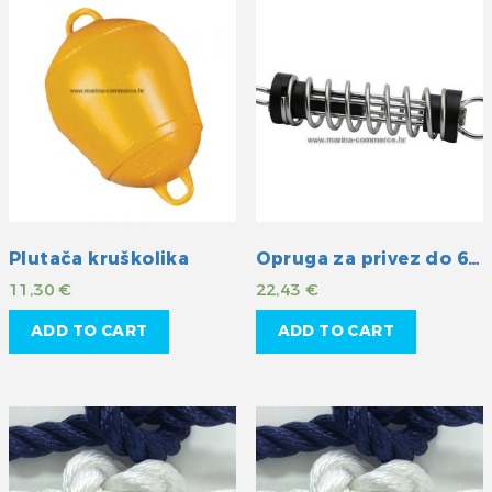
Plutača kruškolika
Opruga za privez do 6m
11,30
€
22,43
€
ADD TO CART
ADD TO CART