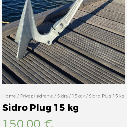
Home
/
Privez i sidrenje
/
Sidra
/
15kg<
/ Sidro Plug 15 kg
Sidro Plug 15 kg
150,00
€