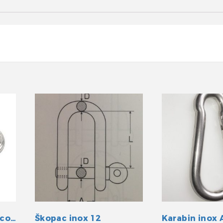
Karabin inox A4 s očicom 120mm
Škopac inox 12
Karabin inox