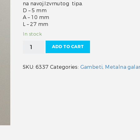
na navoj.Izvrnutog tipa.
D – 5 mm
A – 10 mm
L – 27 mm
In stock
Škopac
ADD TO CART
izvrnuti
inox
5
SKU:
6337
Categories:
Gambeti
,
Metalna galan
quantity