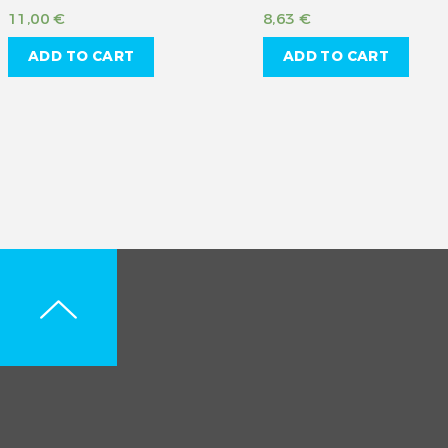
11,00
€
8,63
€
ADD TO CART
ADD TO CART