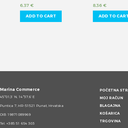
6,37
€
8,36
€
ADD TO CART
ADD TO CAR
Marina Commerce
POČETNA STR
45°01,3’ N, 14°37,6’ E
MOJ RAČUN
Puntica 7, HR-51521 Punat, Hrvatska
BLAGAJNA
KOŠARICA
OIB 19871089969
TRGOVINA
Tel.
+385 51 654 303