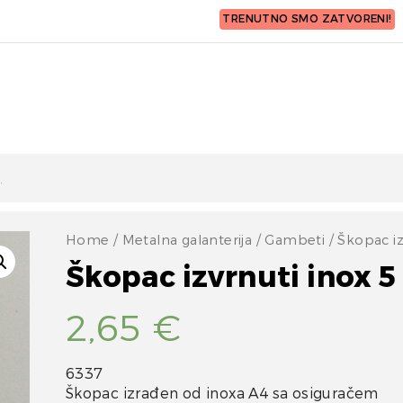
TRENUTNO SMO ZATVORENI!
Home
/
Metalna galanterija
/
Gambeti
/ Škopac iz
Škopac izvrnuti inox 5
2,65
€
6337
Škopac izrađen od inoxa A4 sa osiguračem