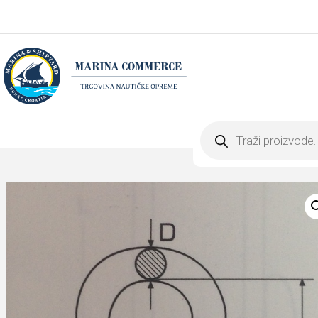
Products
search