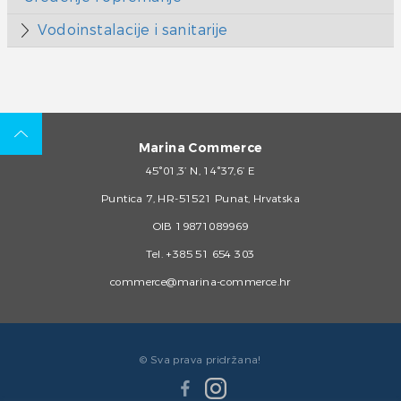
Vodoinstalacije i sanitarije
Marina Commerce
45°01,3’ N, 14°37,6’ E
Puntica 7, HR-51521 Punat, Hrvatska
OIB 19871089969
Tel.
+385 51 654 303
commerce@marina-commerce.hr
© Sva prava pridržana!