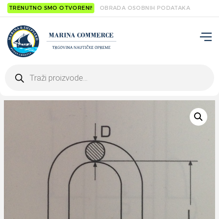
TRENUTNO SMO OTVORENI!
OBRADA OSOBNIH PODATAKA
Products
search