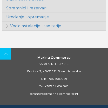
Spremnici i rezervari
Uređenje i opremanje
Vodoinstalacije i sanitarije
Marina Commerce
45°01,3’ N, 14°37,6’ E
Puntica 7, HR-51521 Punat, Hrvatska
OIB 19871089969
Tel.
+385 51 654 303
commerce@marina-commerce.hr