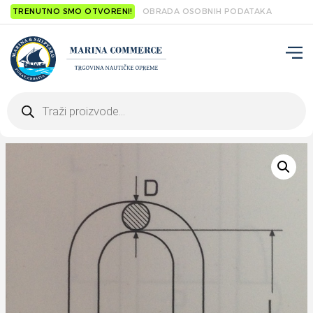
TRENUTNO SMO OTVORENI!
OBRADA OSOBNIH PODATAKA
Products
search