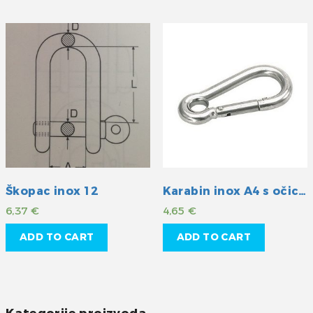
Škopac inox 12
Karabin inox A4 s očicom 80mm
6,37
€
4,65
€
ADD TO CART
ADD TO CART