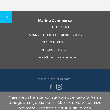
Marina Commerce
45°01,3’ N, 14°37,6’ E
Puntica 7, HR-51521 Punat, Hrvatska
OIB 19871089969
Tel.
+385 51 654 303
commerce@marina-commerce.hr
© Sva prava pridržana!
Naše web stranice koriste kolačiće kako bi Vama
omogućili najbolje korisničko iskustvo, za analizu
prometa i korištenje društvenih mreža.