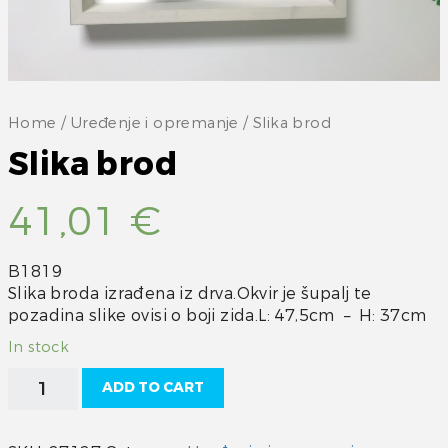
Home
/
Uređenje i opremanje
/ Slika brod
Slika brod
41,01
€
B1819
Slika broda izrađena iz drva.Okvir je šupalj te
pozadina slike ovisi o boji zida.L: 47,5cm – H: 37cm
In stock
Slika
ADD TO CART
brod
quantity