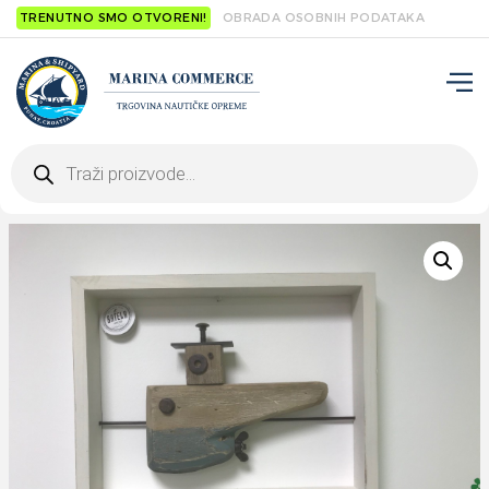
TRENUTNO SMO OTVORENI!
OBRADA OSOBNIH PODATAKA
Products
search