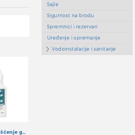
Sajle
Sigurnost na brodu
Spremnici i rezervari
Uređenje i opremanje
Vodoinstalacije i sanitarije
Sredstvo za čišćenje gumenih čamaca