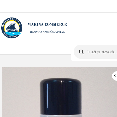
Products
search