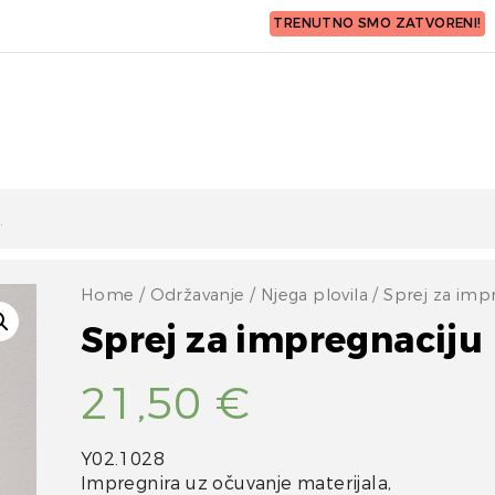
TRENUTNO SMO ZATVORENI!
Home
/
Održavanje
/
Njega plovila
/ Sprej za imp
Sprej za impregnaciju
21,50
€
Y02.1028
Impregnira uz očuvanje materijala,