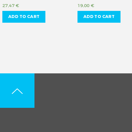
27,47
€
19,00
€
ADD TO CART
ADD TO CART