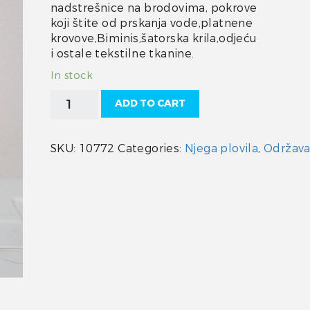
nadstrešnice na brodovima, pokrove
koji štite od prskanja vode,platnene
krovove,Biminis,šatorska krila,odjeću
i ostale tekstilne tkanine.
In stock
Sprej
ADD TO CART
za
impregnaciju
quantity
SKU:
10772
Categories:
Njega plovila
,
Održava