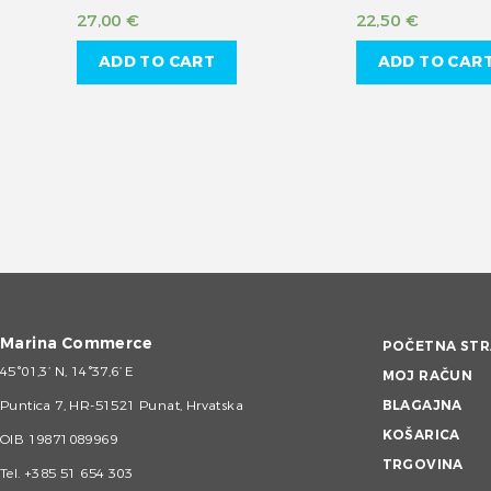
27,00
€
22,50
€
ADD TO CART
ADD TO CAR
Marina Commerce
POČETNA STR
45°01,3’ N, 14°37,6’ E
MOJ RAČUN
Puntica 7, HR-51521 Punat, Hrvatska
BLAGAJNA
KOŠARICA
OIB 19871089969
TRGOVINA
Tel.
+385 51 654 303