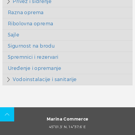
Privez i sidrenje
Razna oprema
Ribolovna oprema
Sajle
Sigurnost na brodu
Spremnici i rezervari
Uređenje i opremanje
Vodoinstalacije i sanitarije
Marina Commerce
45°01,3’ N, 14°37,6’ E