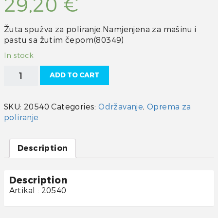
29,20
€
Žuta spužva za poliranje.Namjenjena za mašinu i
pastu sa žutim čepom(80349)
In stock
Spužva
ADD TO CART
za
poliranje-
žuta
SKU:
20540
Categories:
Održavanje
,
Oprema za
quantity
poliranje
Description
Description
Artikal : 20540