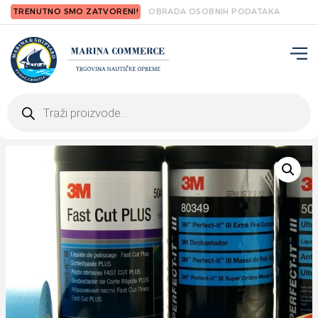
TRENUTNO SMO ZATVORENI!
OBRADA OSOBNIH PODATAKA
Products
search