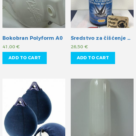
Bokobran Polyform A0
Sredstvo za čišćenje gumenih površina
41,00
€
26,50
€
ADD TO CART
ADD TO CART