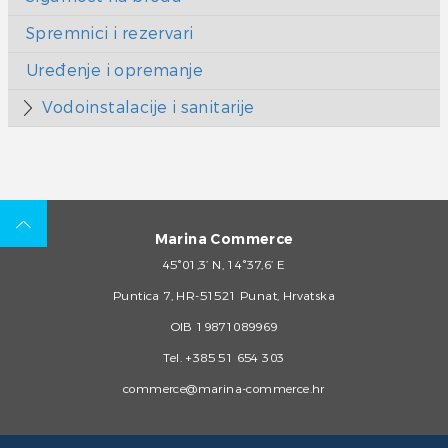
Spremnici i rezervari
Uređenje i opremanje
Vodoinstalacije i sanitarije
Marina Commerce
45°01,3’ N, 14°37,6’ E
Puntica 7, HR-51521 Punat, Hrvatska
OIB 19871089969
Tel.
+385 51 654 303
commerce@marina-commerce.hr