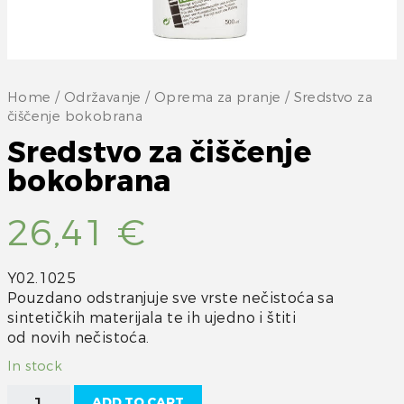
Home
/
Održavanje
/
Oprema za pranje
/ Sredstvo za
čiščenje bokobrana
Sredstvo za čiščenje
bokobrana
26,41
€
Y02.1025
Pouzdano odstranjuje sve vrste nečistoća sa
sintetičkih materijala te ih ujedno i štiti
od novih nečistoća.
In stock
Sredstvo
ADD TO CART