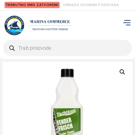
TRENUTNO SMO ZATVORENI!
OBRADA OSOBNIH PODATAKA
Products
search