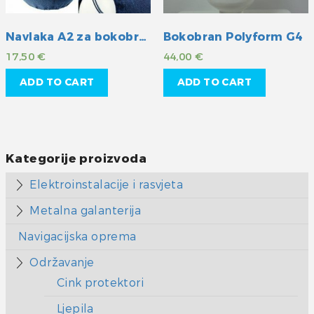
Navlaka A2 za bokobrane Fendress crni
Bokobran Polyform G4
17,50
€
44,00
€
ADD TO CART
ADD TO CART
Kategorije proizvoda
Elektroinstalacije i rasvjeta
Metalna galanterija
Navigacijska oprema
Održavanje
Cink protektori
Ljepila