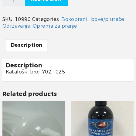
za
čiščenje
bokobrana
SKU:
10990
Categories:
Bokobrani i bove/plutače
,
quantity
Održavanje
,
Oprema za pranje
Description
Description
Kataloški broj: Y02.1025
Related products