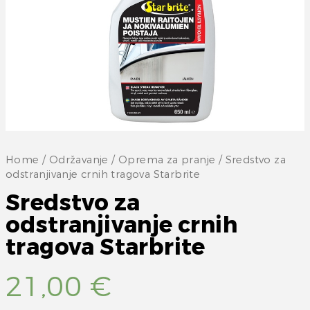
Home
/
Održavanje
/
Oprema za pranje
/ Sredstvo za
odstranjivanje crnih tragova Starbrite
Sredstvo za
odstranjivanje crnih
tragova Starbrite
21,00
€