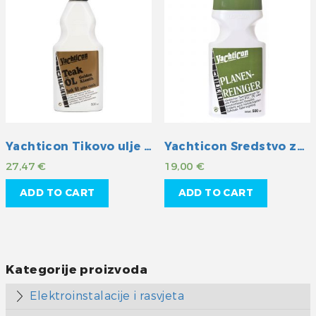
Yachticon Tikovo ulje golden klassik
Yachticon Sredstvo za čišćenje cerada
27,47
€
19,00
€
ADD TO CART
ADD TO CART
Kategorije proizvoda
Elektroinstalacije i rasvjeta