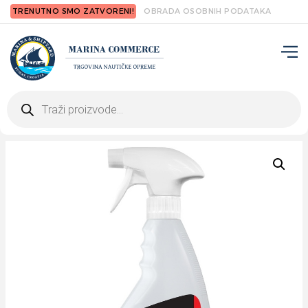
TRENUTNO SMO ZATVORENI!
OBRADA OSOBNIH PODATAKA
Products
search