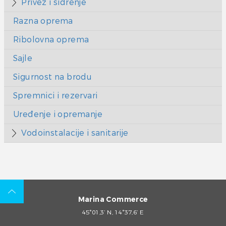
Privez i sidrenje
Razna oprema
Ribolovna oprema
Sajle
Sigurnost na brodu
Spremnici i rezervari
Uređenje i opremanje
Vodoinstalacije i sanitarije
Marina Commerce
45°01,3’ N, 14°37,6’ E