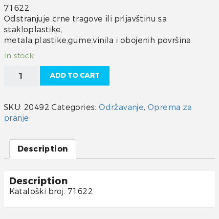
71622
Odstranjuje crne tragove ili prljavštinu sa
stakloplastike,
metala,plastike,gume,vinila i obojenih površina.
In stock
Sredstvo
ADD TO CART
za
odstranjivanje
crnih
SKU:
20492
Categories:
Održavanje
,
Oprema za
tragova
pranje
Starbrite
quantity
Description
Description
Kataloški broj: 71622