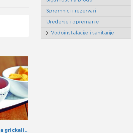
Spremnici i rezervari
Uređenje i opremanje
Vodoinstalacije i sanitarije
Set zdijelica za grickalice Polaris 4/1