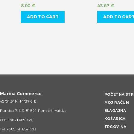
8,00
€
43,67
€
ADD TO CART
ADD TO CAR
Marina Commerce
POČETNA STR
45°01,3’ N, 14°37,6’ E
MOJ RAČUN
Puntica 7, HR-51521 Punat, Hrvatska
BLAGAJNA
KOŠARICA
OIB 19871089969
TRGOVINA
Tel.
+385 51 654 303