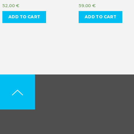
52,00
€
59,00
€
ADD TO CART
ADD TO CART