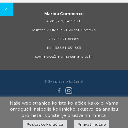
Marina Commerce
45°01,3’ N, 14°37,6’ E
Puntica 7, HR-51521 Punat, Hrvatska
OIB 19871089969
Tel.
+385 51 654 303
commerce@marina-commerce.hr
© Sva prava pridržana!
Naše web stranice koriste kolačiće kako bi Vama
omogućili najbolje korisničko iskustvo, za analizu
prometa i korištenje društvenih mreža.
Članice Marina Punat Grupe:
Postavke kolačića
Prihvati nužne
Marina Punat d.o.o.
|
Brodogradilište Punat d.o.o.
|