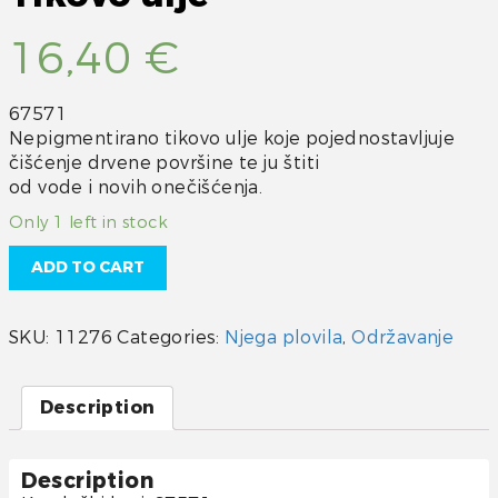
16,40
€
67571
Nepigmentirano tikovo ulje koje pojednostavljuje
čišćenje drvene površine te ju štiti
od vode i novih onečišćenja.
Only 1 left in stock
ADD TO CART
SKU:
11276
Categories:
Njega plovila
,
Održavanje
Description
Description