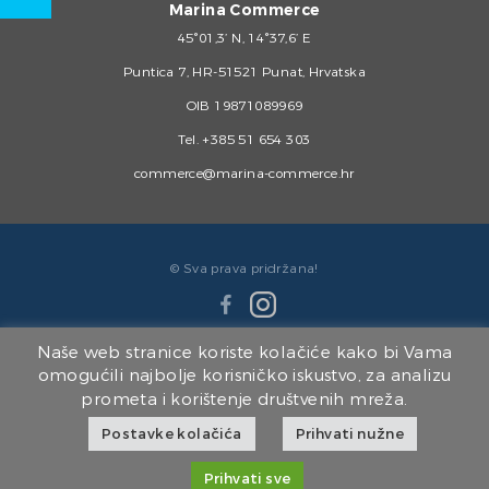
Marina Commerce
45°01,3’ N, 14°37,6’ E
Puntica 7, HR-51521 Punat, Hrvatska
OIB 19871089969
Tel.
+385 51 654 303
commerce@marina-commerce.hr
© Sva prava pridržana!
Naše web stranice koriste kolačiće kako bi Vama
omogućili najbolje korisničko iskustvo, za analizu
prometa i korištenje društvenih mreža.
Članice Marina Punat Grupe:
Postavke kolačića
Prihvati nužne
Marina Punat d.o.o.
|
Brodogradilište Punat d.o.o.
|
Marina Punat Hotel & Resort
|
Marina Commerce d.o.o.
|
Kvarner d.o.o.
Prihvati sve