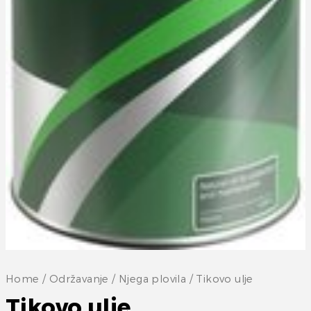
Home
/
Održavanje
/
Njega plovila
/ Tikovo ulje
Tikovo ulje