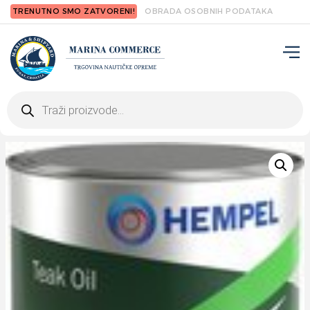
TRENUTNO SMO ZATVORENI!
OBRADA OSOBNIH PODATAKA
Products
search