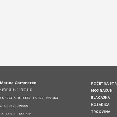
Marina Commerce
POČETNA STR
45°01,3’ N, 14°37,6’ E
MOJ RAČUN
Puntica 7, HR-51521 Punat, Hrvatska
BLAGAJNA
KOŠARICA
OIB 19871089969
TRGOVINA
Tel.
+385 51 654 303