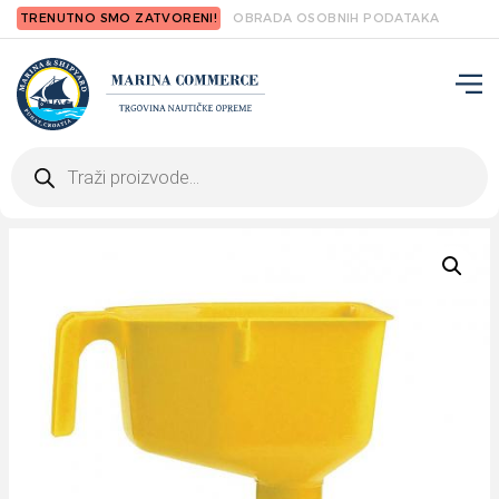
TRENUTNO SMO ZATVORENI!
OBRADA OSOBNIH PODATAKA
Products
search