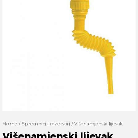
Home
/
Spremnici i rezervari
/ Višenamjenski lijevak
Višenamjenski lijevak