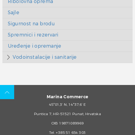
Ribolovna oprema
Sajle
Sigurnost na brodu
Spremnici i rezervari
Uređenje i opremanje
Vodoinstalacije i sanitarije
Marina Commerce
45°01,3’ N, 14°37,6’ E
Puntica 7, HR-51521 Punat, Hrvatska
OIB 19871089969
Tel.
+385 51 654 303