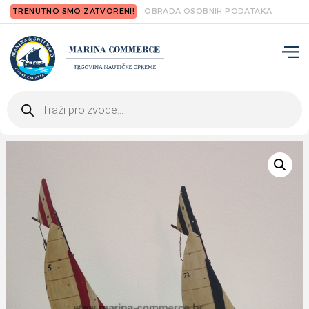
TRENUTNO SMO ZATVORENI!
OBRADA OSOBNIH PODATAKA
Products
search