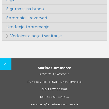
Sigurnost na brodu
Spremnici i rezervari
Uređenje i opremanje
Vodoinstalacije i sanitarije
Marina Commerce
45°01,3’ N, 14°37,6’ E
Puntica 7, HR-51521 Punat, Hrvatska
OIB 19871089969
Tel.
+385 51 654 303
commerce@marina-commerce.hr