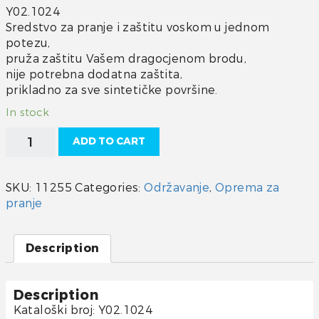
Y02.1024
Sredstvo za pranje i zaštitu voskom u jednom
potezu,
pruža zaštitu Vašem dragocjenom brodu,
nije potrebna dodatna zaštita,
prikladno za sve sintetičke površine.
In stock
Yachticon
ADD TO CART
Sredstvo
za
čišćenje
SKU:
11255
Categories:
Održavanje
,
Oprema za
i
pranje
pranje
sa
zaštitom
Description
quantity
Description
Kataloški broj: Y02.1024