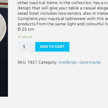
other nautical items in the collection, has a c
design that will give your table a casual eleg
salad bowl includes two servers, also in mela
Complete your nautical tableware with this 
products from the same light and colourful li
Ø 25 cm
In stock
Zdjela
ADD TO CART
za
salatu
Regata
SKU:
1921
Category:
Uređenje i opremanje
3/1
quantity