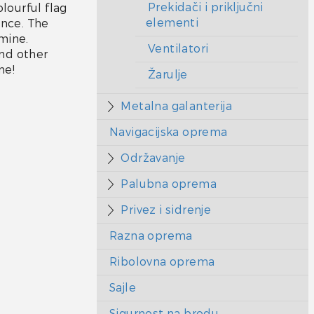
Prekidači i priključni
olourful flag
elementi
ance. The
mine.
Ventilatori
and other
ne!
Žarulje
Metalna galanterija
Navigacijska oprema
Održavanje
Palubna oprema
Privez i sidrenje
Razna oprema
Ribolovna oprema
Sajle
Sigurnost na brodu