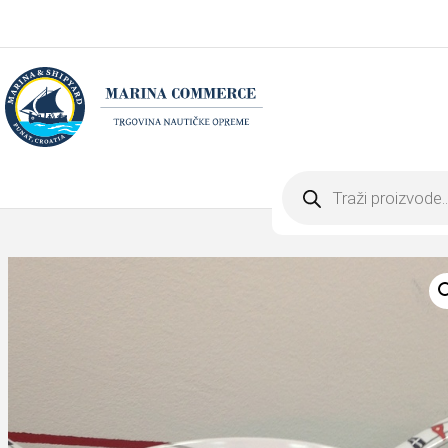
Products
search