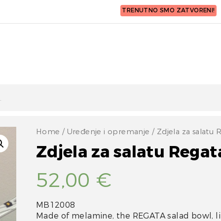
TRENUTNO SMO ZATVORENI!
Home
/
Uređenje i opremanje
/ Zdjela za salatu 
Zdjela za salatu Regat
52,00
€
MB12008
Made of melamine, the REGATA salad bowl, li