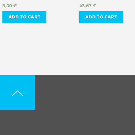
5,00
€
43,67
€
ADD TO CART
ADD TO CART