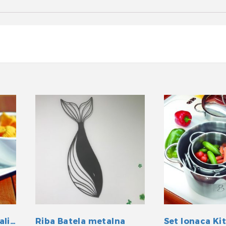
Set zdijelica za grickalice Polaris 4/1
Riba Batela metalna
Set lonaca Ki