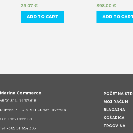
29,07
€
398,00
€
ADD TO CART
ADD TO CAR
Marina Commerce
POČETNA STR
45°01,3’ N, 14°37,6’ E
MOJ RAČUN
Puntica 7, HR-51521 Punat, Hrvatska
BLAGAJNA
KOŠARICA
OIB 19871089969
TRGOVINA
Tel.
+385 51 654 303