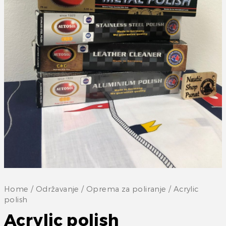
Home
/
Održavanje
/
Oprema za poliranje
/ Acrylic
polish
Acrylic polish