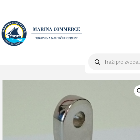
Products
search