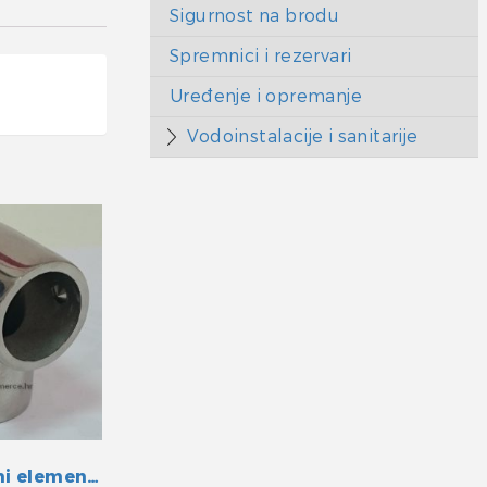
Sigurnost na brodu
Spremnici i rezervari
Uređenje i opremanje
Vodoinstalacije i sanitarije
Bimini prolazni element INOX 25 mm