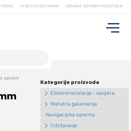
PROFIL
UVJETI POSLOVANJA
OBRADA OSOBNIH PODATAKA
i završni
Kategorije proizvoda
Elektroinstalacije i rasvjeta
25mm
Metalna galanterija
Navigacijska oprema
Održavanje