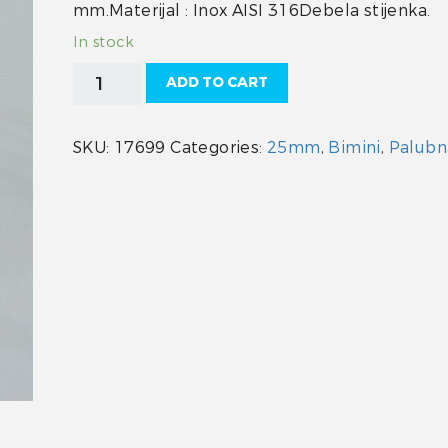
mm.Materijal : Inox AISI 316Debela stijenka.
In stock
Bimini
ADD TO CART
završni
inox
25mm
SKU:
17699
Categories:
25mm
,
Bimini
,
Palubn
quantity