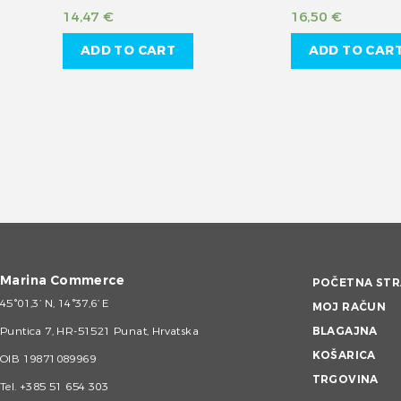
14,47
€
16,50
€
ADD TO CART
ADD TO CAR
Marina Commerce
POČETNA STR
45°01,3’ N, 14°37,6’ E
MOJ RAČUN
Puntica 7, HR-51521 Punat, Hrvatska
BLAGAJNA
KOŠARICA
OIB 19871089969
TRGOVINA
Tel.
+385 51 654 303