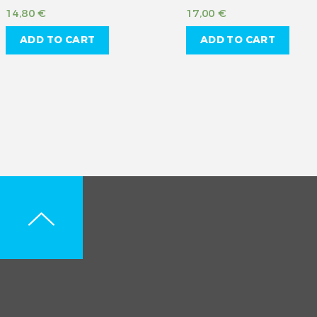
14,80
€
17,00
€
ADD TO CART
ADD TO CART