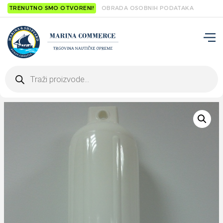
TRENUTNO SMO OTVORENI!
OBRADA OSOBNIH PODATAKA
Products
search