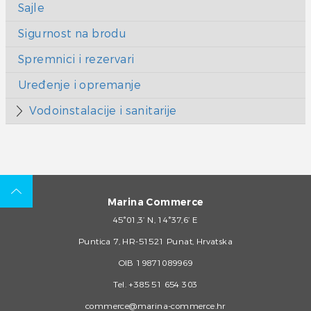
Sajle
Sigurnost na brodu
Spremnici i rezervari
Uređenje i opremanje
Vodoinstalacije i sanitarije
Marina Commerce
45°01,3’ N, 14°37,6’ E
Puntica 7, HR-51521 Punat, Hrvatska
OIB 19871089969
Tel.
+385 51 654 303
commerce@marina-commerce.hr