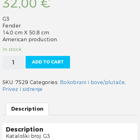
32,00
€
G3
Fender.
14,0 cm X 50,8 cm
American production.
In stock
Bokobran
ADD TO CART
Polyform
G3
quantity
SKU:
7529
Categories:
Bokobrani i bove/plutače
,
Privez i sidrenje
Description
Description
Kataloški broj: G3