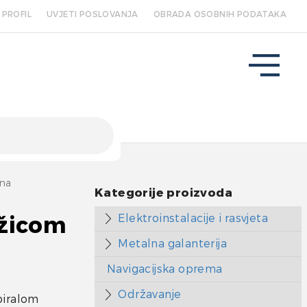
PROFIL
UVJETI POSLOVANJA
OBRADA OSOBNIH PODATAKA
na
Kategorije proizvoda
Elektroinstalacije i rasvjeta
 žicom
Metalna galanterija
Navigacijska oprema
Održavanje
piralom