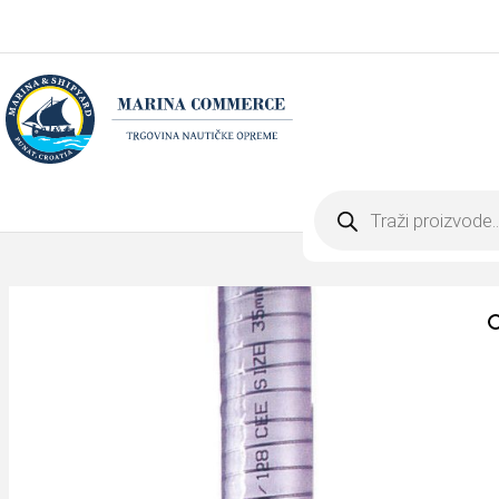
Products
search