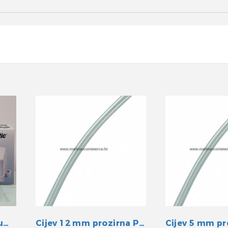
Plovak za kaljužnu pumpu Rule
Cijev 12 mm prozirna PVC
Cijev 5 mm pr