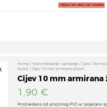
TRENUTNO SMO ZATVORENI!
Home
/
Vodoinstalacije i sanitarije
/
Cijevi
/
Armira
žicom
/ Cijev 10 mm armirana žicom
Cijev 10 mm armirana
1,90
€
Proizvedeno od prozirnog PVC-a i pojačano s