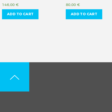
146,00
€
80,00
€
ADD TO CART
ADD TO CART