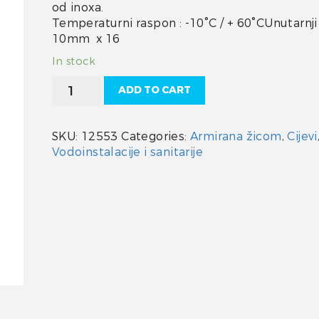
od inoxa.
Temperaturni raspon : -10°C / + 60°CUnutarnji
10mm x 16
In stock
Cijev
ADD TO CART
10
mm
armirana
SKU:
12553
Categories:
Armirana žicom
,
Cijevi
žicom
Vodoinstalacije i sanitarije
quantity