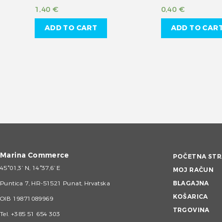
1,40
€
0,40
€
ADD TO CART
ADD TO CAR
Marina Commerce
POČETNA STR
45°01,3’ N, 14°37,6’ E
MOJ RAČUN
Puntica 7, HR-51521 Punat, Hrvatska
BLAGAJNA
KOŠARICA
OIB 19871089969
TRGOVINA
Tel.
+385 51 654 303