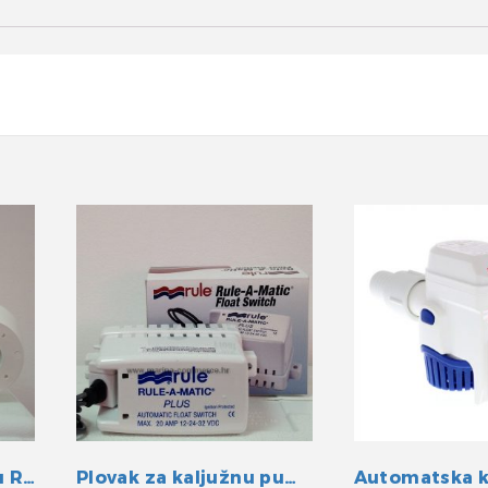
Kit za transformaciju R/E 24V
Plovak za kaljužnu pumpu Rule