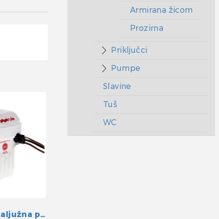
Armirana žicom
Prozirna
Priključci
Pumpe
Slavine
Tuš
WC
Automatska kaljužna pumpa 500GPH 12V