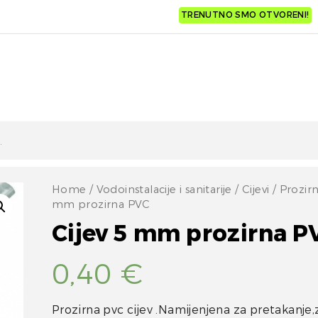
TRENUTNO SMO OTVORENI!
Home
/
Vodoinstalacije i sanitarije
/
Cijevi
/
Prozir
mm prozirna PVC
Cijev 5 mm prozirna P
0,40
€
Prozirna pvc cijev .Namijenjena za pretakanje