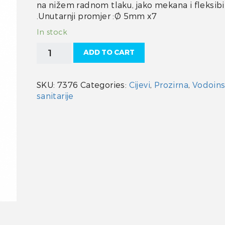
na nižem radnom tlaku, jako mekana i fleksibi
.Unutarnji promjer :Ø 5mm x7
In stock
Cijev
ADD TO CART
5
mm
prozirna
SKU:
7376
Categories:
Cijevi
,
Prozirna
,
Vodoinst
PVC
sanitarije
quantity