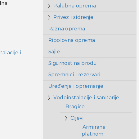
lna
Palubna oprema
Privez i sidrenje
Razna oprema
Ribolovna oprema
Sajle
alacije i
Sigurnost na brodu
Spremnici i rezervari
Uređenje i opremanje
Vodoinstalacije i sanitarije
Bragice
Cijevi
Armirana
platnom