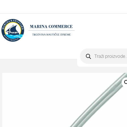
Products
search