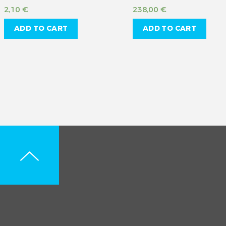
2,10
€
238,00
€
ADD TO CART
ADD TO CART