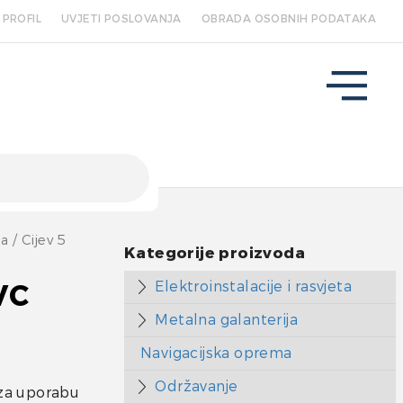
PROFIL
UVJETI POSLOVANJA
OBRADA OSOBNIH PODATAKA
na
/ Cijev 5
Kategorije proizvoda
Elektroinstalacije i rasvjeta
VC
Metalna galanterija
Navigacijska oprema
Održavanje
,za uporabu