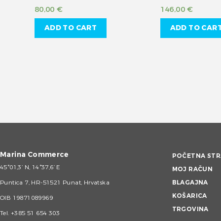
80,00
€
146,00
€
ADD TO CART
ADD TO CAR
Marina Commerce
POČETNA STR
45°01,3’ N, 14°37,6’ E
MOJ RAČUN
Puntica 7, HR-51521 Punat, Hrvatska
BLAGAJNA
KOŠARICA
OIB 19871089969
TRGOVINA
Tel.
+385 51 654 303