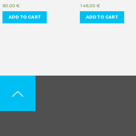
80,00
€
146,00
€
ADD TO CART
ADD TO CART