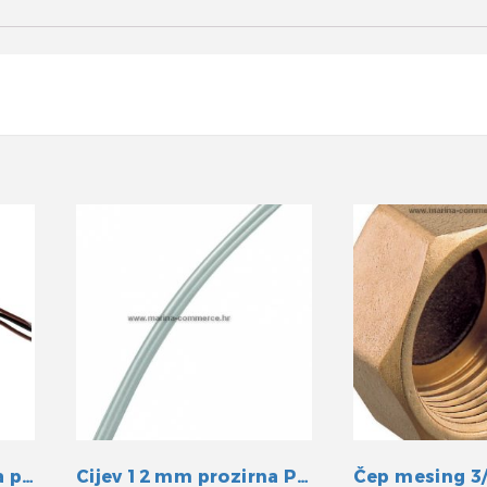
Automatska kaljužna pumpa 500GPH 12V
Cijev 12 mm prozirna PVC
Čep mesing 3