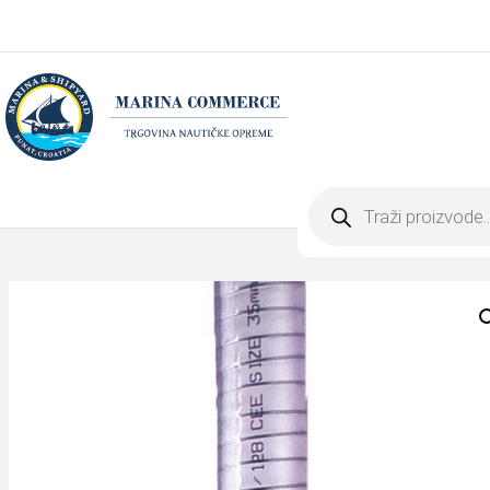
Products
search