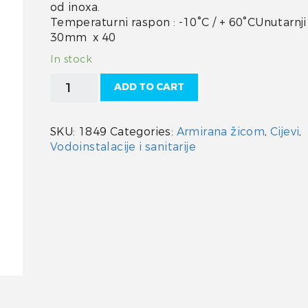
od inoxa.
Temperaturni raspon : -10°C / + 60°CUnutarnji
30mm x 40
In stock
Cijev
ADD TO CART
30
mm
armirana
SKU:
1849
Categories:
Armirana žicom
,
Cijevi
,
žicom
Vodoinstalacije i sanitarije
quantity