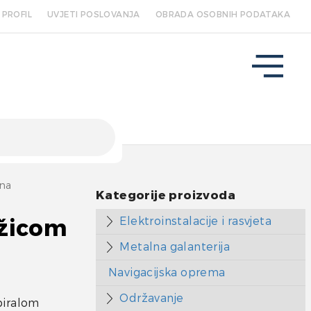
PROFIL
UVJETI POSLOVANJA
OBRADA OSOBNIH PODATAKA
na
Kategorije proizvoda
Elektroinstalacije i rasvjeta
 žicom
Metalna galanterija
Navigacijska oprema
Održavanje
piralom