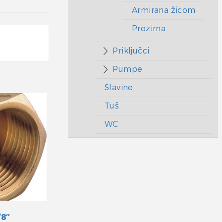
Armirana žicom
Prozirna
Priključci
Pumpe
Slavine
Tuš
WC
/8″