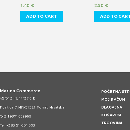
1,40
€
2,50
€
ADD TO CART
ADD TO CAR
Marina Commerce
POČETNA STR
45°01,3’ N, 14°37,6’ E
MOJ RAČUN
Puntica 7, HR-51521 Punat, Hrvatska
BLAGAJNA
KOŠARICA
OIB 19871089969
TRGOVINA
Tel.
+385 51 654 303