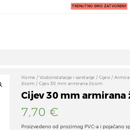
TRENUTNO SMO ZATVORENI!
Home
/
Vodoinstalacije i sanitarije
/
Cijevi
/
Armira
žicom
/ Cijev 30 mm armirana žicom
Cijev 30 mm armirana
7,70
€
Proizvedeno od prozirnog PVC-a i pojačano s