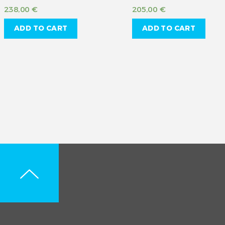
238,00
€
205,00
€
ADD TO CART
ADD TO CART