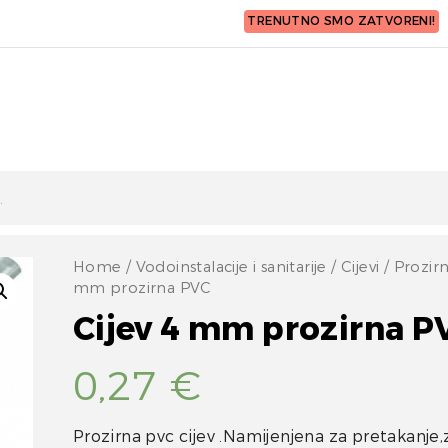
TRENUTNO SMO ZATVORENI!
Home
/
Vodoinstalacije i sanitarije
/
Cijevi
/
Prozir
mm prozirna PVC
Cijev 4 mm prozirna P
0,27
€
Prozirna pvc cijev .Namijenjena za pretakanje