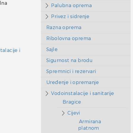
lna
Palubna oprema
Privez i sidrenje
Razna oprema
Ribolovna oprema
Sajle
alacije i
Sigurnost na brodu
Spremnici i rezervari
Uređenje i opremanje
Vodoinstalacije i sanitarije
Bragice
Cijevi
Armirana
platnom