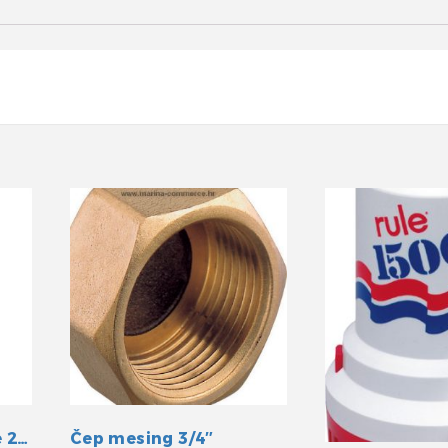
Kaljužna pumpa Rule 2000GPH 12V
Čep mesing 3/4″