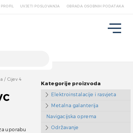
PROFIL
UVJETI POSLOVANJA
OBRADA OSOBNIH PODATAKA
na
/ Cijev 4
Kategorije proizvoda
Elektroinstalacije i rasvjeta
VC
Metalna galanterija
Navigacijska oprema
Održavanje
,za uporabu