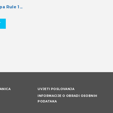
Kaljužna pumpa Rule 1500GPH 24V
T
ANICA
UVJETI POSLOVANJA
INFORMACIJE O OBRADI OSOBNIH
PODATAKA