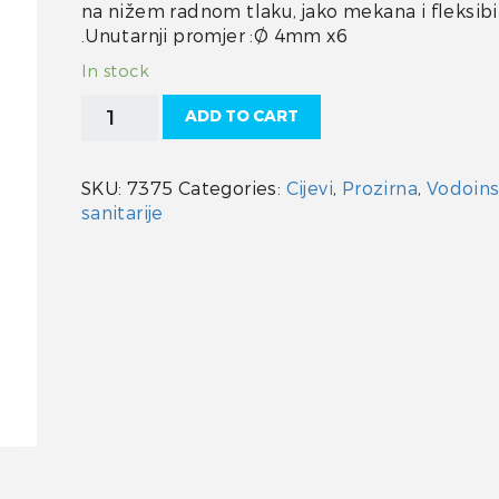
na nižem radnom tlaku, jako mekana i fleksibi
.Unutarnji promjer :Ø 4mm x6
In stock
Cijev
ADD TO CART
4
mm
prozirna
SKU:
7375
Categories:
Cijevi
,
Prozirna
,
Vodoinst
PVC
sanitarije
quantity