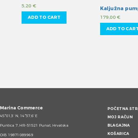
5,20
€
179,00
€
ADD TO CART
ADD TO CAR
Marina Commerce
POČETNA STR
45°01,3’ N, 14°37,6’ E
MOJ RAČUN
Puntica 7, HR-51521 Punat, Hrvatska
BLAGAJNA
KOŠARICA
OIB 19871089969