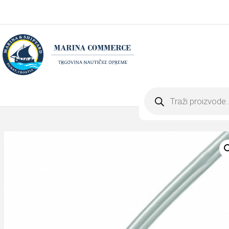
Products
search