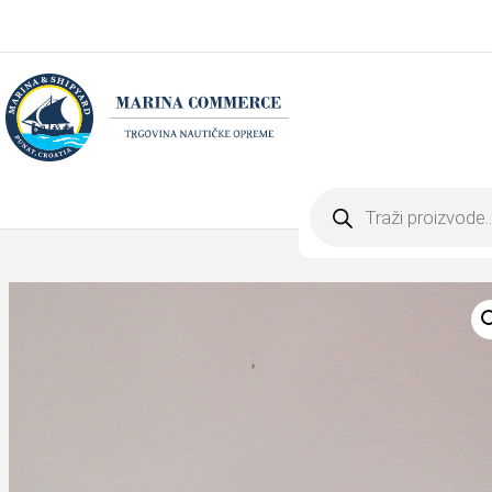
Products
search