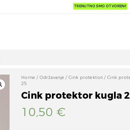
TRENUTNO SMO OTVORENI!
Home
/
Održavanje
/
Cink protektori
/ Cink prot
25
Cink protektor kugla 
10,50
€