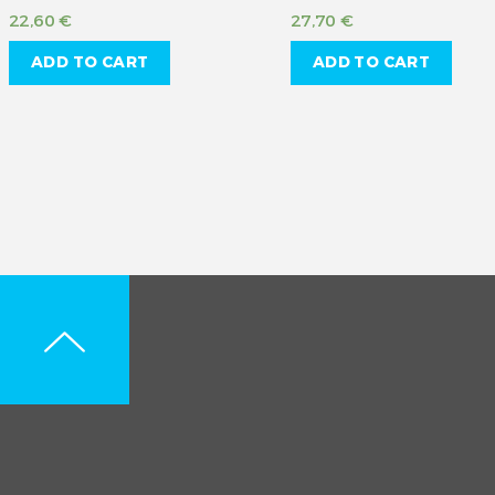
22,60
€
27,70
€
ADD TO CART
ADD TO CART