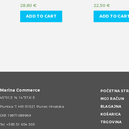
28,80
€
22,50
€
ADD TO CART
ADD TO CAR
Marina Commerce
POČETNA STR
45°01,3’ N, 14°37,6’ E
MOJ RAČUN
Puntica 7, HR-51521 Punat, Hrvatska
BLAGAJNA
KOŠARICA
OIB 19871089969
TRGOVINA
Tel.
+385 51 654 303