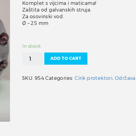
Komplet s vijcima i maticama!
Zaštita od galvanskih struja.
Za osovinski vod.
Ø – 25 mm
In stock
Cink
ADD TO CART
protektor
kugla
25
SKU:
954
Categories:
Cink protektori
,
Održava
quantity