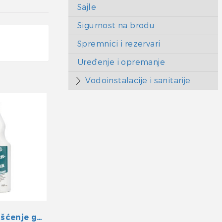
Sajle
Sigurnost na brodu
Spremnici i rezervari
Uređenje i opremanje
Vodoinstalacije i sanitarije
Sredstvo za čišćenje gumenih čamaca