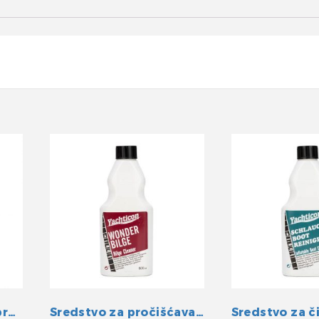
Yachticon Sredstvo protiv požutjelosti
Sredstvo za pročišćavanje otpadnih voda