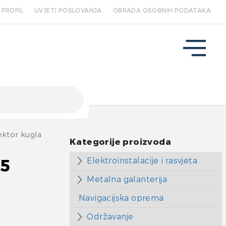
PROFIL
UVJETI POSLOVANJA
OBRADA OSOBNIH PODATAKA
ektor kugla
Kategorije proizvoda
Elektroinstalacije i rasvjeta
25
Metalna galanterija
Navigacijska oprema
Održavanje