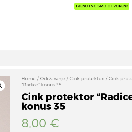
TRENUTNO SMO OTVORENI!
Home
/
Održavanje
/
Cink protektori
/ Cink prot
“Radice” konus 35
Cink protektor “Radic
konus 35
8,00
€