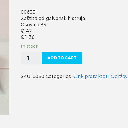
00635
Zaštita od galvanskih struja.
Osovina 35
Ø 47
Ø1 36
In stock
Cink
ADD TO CART
protektor
"Radice"
konus
SKU:
6050
Categories:
Cink protektori
,
Održav
35
quantity