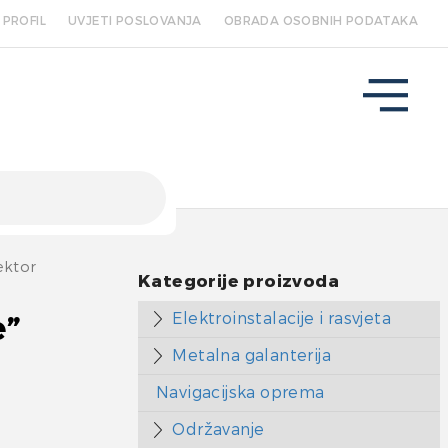
PROFIL
UVJETI POSLOVANJA
OBRADA OSOBNIH PODATAKA
ektor
Kategorije proizvoda
Elektroinstalacije i rasvjeta
e”
Metalna galanterija
Navigacijska oprema
Održavanje