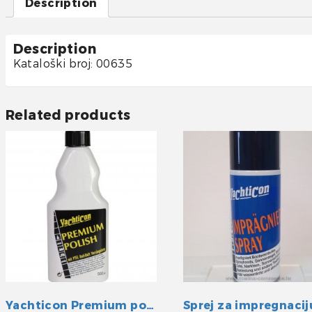
Description
Description
Kataloški broj: 00635
Related products
Yachticon Premium politura s teflon-om
Sprej za impregnacij