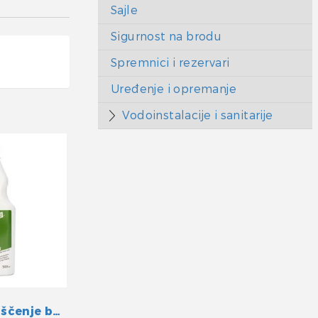
Sajle
Sigurnost na brodu
Spremnici i rezervari
Uređenje i opremanje
Vodoinstalacije i sanitarije
Sredstvo za čiščenje bokobrana