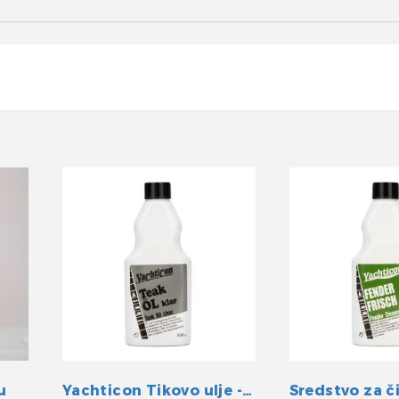
u
Yachticon Tikovo ulje -klar