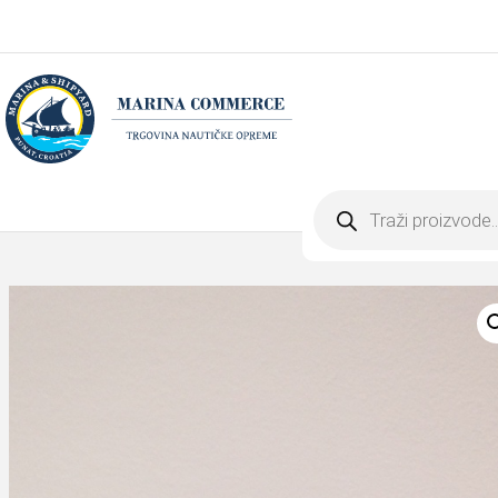
Products
search