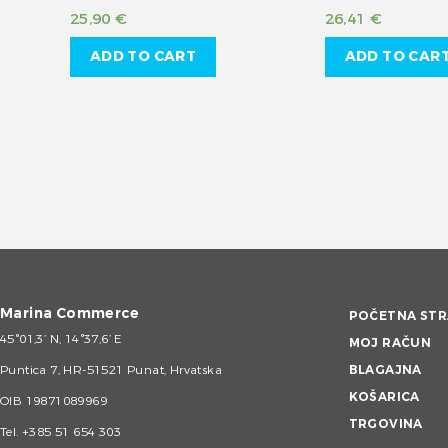
25,90
€
26,41
€
ADD TO CART
ADD TO CAR
Marina Commerce
POČETNA STR
45°01,3’ N, 14°37,6’ E
MOJ RAČUN
Puntica 7, HR-51521 Punat, Hrvatska
BLAGAJNA
KOŠARICA
OIB 19871089969
TRGOVINA
Tel.
+385 51 654 303