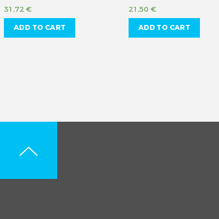
31,72
€
21,50
€
ADD TO CART
ADD TO CART