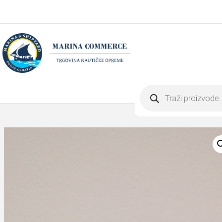
Products
search