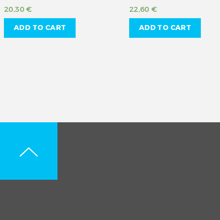
20,30
€
22,60
€
ADD TO CART
ADD TO CART