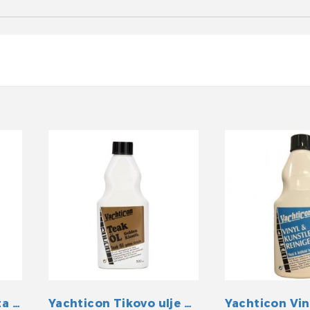
GFK super sredstvo za čišćenje
Yachticon Tikovo ulje golden klassik
Yachticon Vi