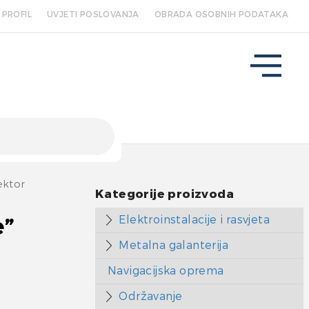
PROFIL
UVJETI POSLOVANJA
OBRADA OSOBNIH PODATAKA
ektor
Kategorije proizvoda
Elektroinstalacije i rasvjeta
e”
Metalna galanterija
Navigacijska oprema
Održavanje