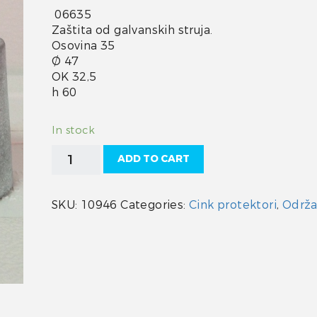
06635
Zaštita od galvanskih struja.
Osovina 35
Ø 47
OK 32,5
h 60
In stock
Cink
ADD TO CART
protektor
"Radice"
šesterokut
SKU:
10946
Categories:
Cink protektori
,
Održa
35
quantity