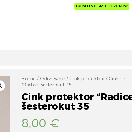
TRENUTNO SMO OTVORENI!
Home
/
Održavanje
/
Cink protektori
/ Cink prot
“Radice” šesterokut 35
Cink protektor “Radic
šesterokut 35
8,00
€