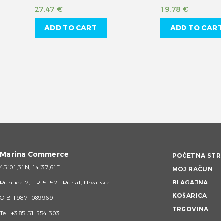
27,47
€
19,78
€
ADD TO CART
ADD TO CAR
Marina Commerce
POČETNA STR
45°01,3’ N, 14°37,6’ E
MOJ RAČUN
Puntica 7, HR-51521 Punat, Hrvatska
BLAGAJNA
KOŠARICA
OIB 19871089969
TRGOVINA
Tel.
+385 51 654 303