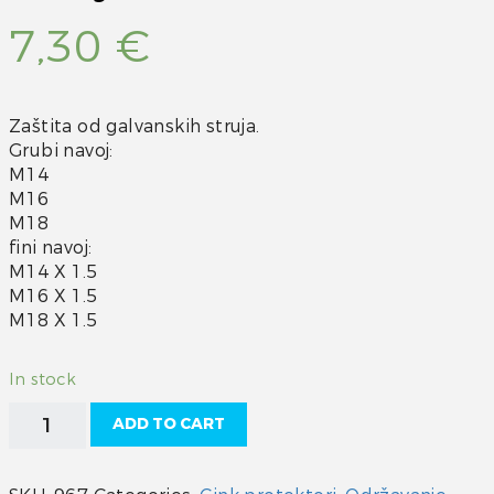
7,30
€
Zaštita od galvanskih struja.
Grubi navoj:
M14
M16
M18
fini navoj:
M14 X 1.5
M16 X 1.5
M18 X 1.5
In stock
Cink
ADD TO CART
u
obliku
kape