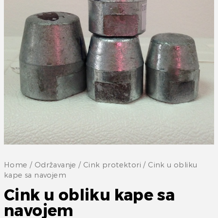
Home
/
Održavanje
/
Cink protektori
/ Cink u obliku
kape sa navojem
Cink u obliku kape sa
navojem