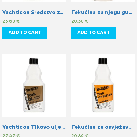
Yachticon Sredstvo za čišćenje i pranje sa zaštitom
Tekućina za njegu gumenih površina
25,60
€
20,30
€
ADD TO CART
ADD TO CART
Yachticon Tikovo ulje golden klassik
Tekućina za osvježavanje boje drveta
27,47
€
20,84
€