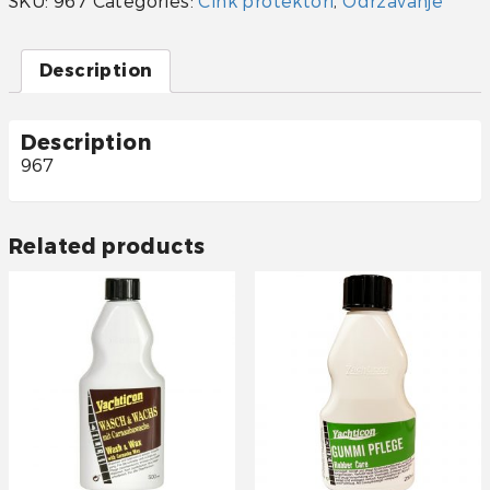
SKU:
967
Categories:
Cink protektori
,
Održavanje
sa
navojem
quantity
Description
Description
967
Related products