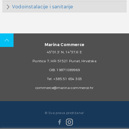
Vodoinstalacije i sanitarije
Marina Commerce
45°01,3’ N, 14°37,6’ E
Puntica 7, HR-51521 Punat, Hrvatska
OIB 19871089969
Tel.
+385 51 654 303
commerce@marina-commerce.hr
© Sva prava pridržana!