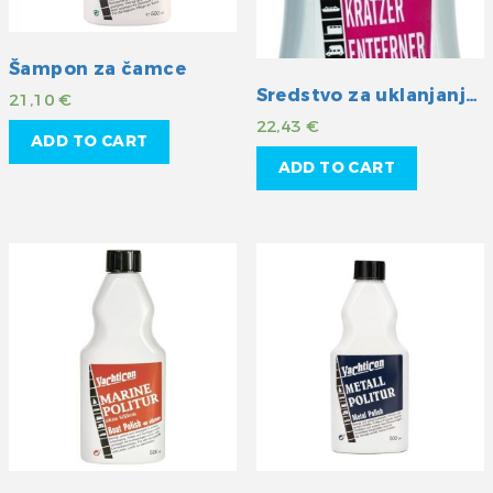
Šampon za čamce
Sredstvo za uklanjanje ogrebotina na akrilnom staklu
21,10
€
22,43
€
ADD TO CART
ADD TO CART