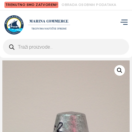
TRENUTNO SMO ZATVORENI!
OBRADA OSOBNIH PODATAKA
Products
search