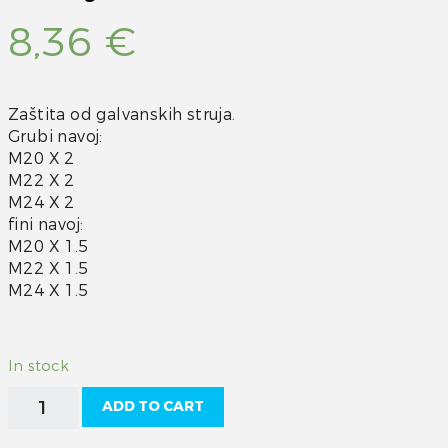
8,36
€
Zaštita od galvanskih struja.
Grubi navoj:
M20 X 2
M22 X 2
M24 X 2
fini navoj:
M20 X 1.5
M22 X 1.5
M24 X 1.5
In stock
Cink
ADD TO CART
u
obliku