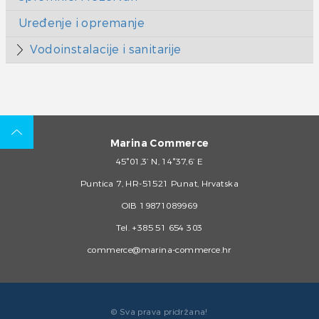
Uređenje i opremanje
Vodoinstalacije i sanitarije
Marina Commerce
45°01,3’ N, 14°37,6’ E
Puntica 7, HR-51521 Punat, Hrvatska
OIB 19871089969
Tel.
+385 51 654 303
commerce@marina-commerce.hr
© Sva prava pridržana!