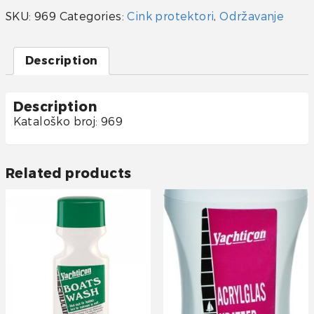
kape
SKU:
969
Categories:
Cink protektori
,
Održavanje
sa
navojem
quantity
Description
Description
Kataloško broj: 969
Related products