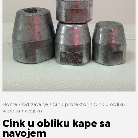
Home
/
Održavanje
/
Cink protektori
/ Cink u obliku
kape sa navojem
Cink u obliku kape sa
navojem