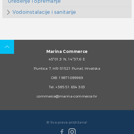
Uređenje i opremanje
Vodoinstalacije i sanitarije
Marina Commerce
45°01,3’ N, 14°37,6’ E
Puntica 7, HR-51521 Punat, Hrvatska
OIB 19871089969
Tel.
+385 51 654 303
commerce@marina-commerce.hr
© Sva prava pridržana!