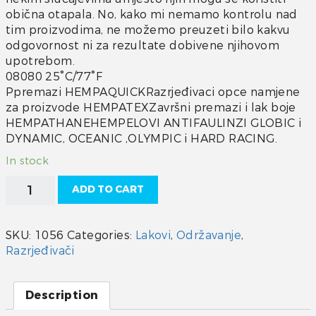
obična otapala. No, kako mi nemamo kontrolu nad
tim proizvodima, ne možemo preuzeti bilo kakvu
odgovornost ni za rezultate dobivene njihovom
upotrebom.
08080 25°C/77°F
Ppremazi HEMPAQUICKRazrjeđivaci opce namjene
za proizvode HEMPATEXZavršni premazi i lak boje
HEMPATHANEHEMPELOVI ANTIFAULINZI GLOBIC i
DYNAMIC, OCEANIC ,OLYMPIC i HARD RACING.
In stock
Hempel
ADD TO CART
Razrijeđivač
08081
quantity
SKU:
1056
Categories:
Lakovi
,
Održavanje
,
Razrjeđivači
Description