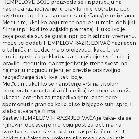
HEMPELOVE BOJE proizvode se i isporučuju na
način da razrjeđivanje, u pravilu, nije potrebno pod
uvjetom da je boja ispravno zamiješana/promiješana.
Međutim, ukoliko boju treba nanijeti u maloj debljini
filma (npr. kod izolacijskih premaza) ili ukoliko je
boja postala suviše gusta, npr. po hladnom vremenu,
može se dodati HEMPELOV RAZRJEĐIVAČ naznačen
u tehničkim podacima o proizvodu, kako bi se
dobila gustoća prikladna za nanošenje. Općenito je
pravilo, međutim, da razrjeđivanje treba svesti na
najmanju moguću mjeru jer previše proizvoljno
razrjeđivanje šteti kvaliteti boje.
Međutim, ukoliko se nanošenje vrši na visokim
temperaturama (zraka i/ili celika) iznimno se može
ukazati potreba za razrjeđivanjem iznad gore
spomenutih granica kako bi se izbjegao suhi sprej i
slabo stvaranje filma.
Sastav HEMPELOVIH RAZRJEĐIVAČA je takav da se
njihovim dodavanjem u boju postižu optimalna
svojstva za nanošenje kistom, raspršivačem i sl. U
nekim slučajevima umjesto njih mogu se koristiti