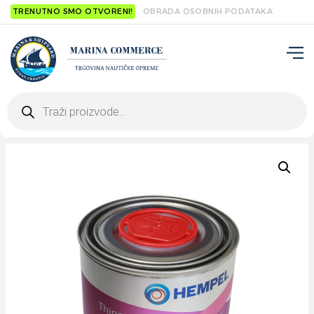
TRENUTNO SMO OTVORENI!
OBRADA OSOBNIH PODATAKA
Products
search