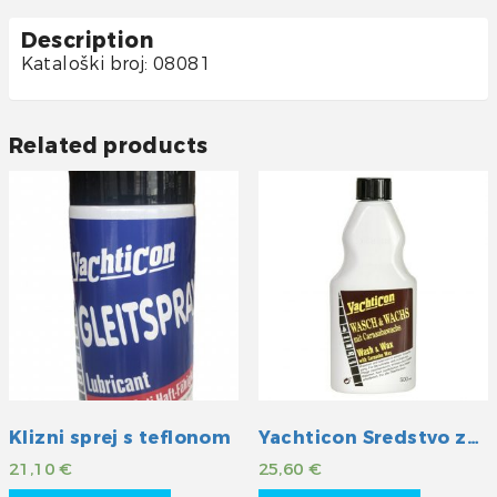
Description
Kataloški broj: 08081
Related products
Klizni sprej s teflonom
Yachticon Sredstvo za čišćenje i pranje sa zaštitom
21,10
€
25,60
€