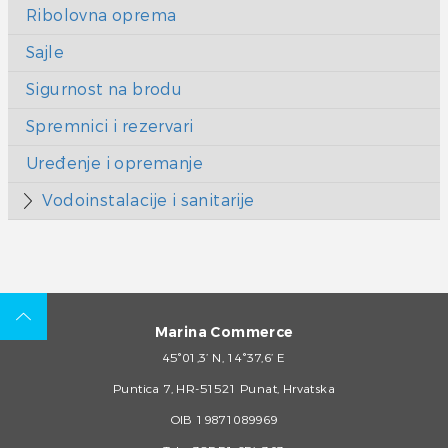
Ribolovna oprema
Sajle
Sigurnost na brodu
Spremnici i rezervari
Uređenje i opremanje
Vodoinstalacije i sanitarije
Marina Commerce
45°01,3’ N, 14°37,6’ E
Puntica 7, HR-51521 Punat, Hrvatska
OIB 19871089969