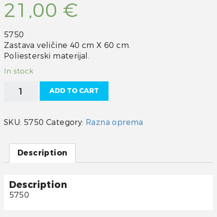
21,00
€
5750
Zastava veličine 40 cm X 60 cm.
Poliesterski materijal.
In stock
Hrvatska
ADD TO CART
zastava
40
X
SKU:
5750
Category:
Razna oprema
60
cm
quantity
Description
Description
5750