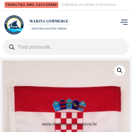
TRENUTNO SMO ZATVORENI!
OBRADA OSOBNIH PODATAKA
Products
search