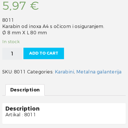
5,97
€
8011
Karabin od inoxa A4 s očicom i osiguranjem.
Ø 8 mm X L 80 mm
In stock
Karabin
ADD TO CART
inox
A4
s
SKU:
8011
Categories:
Karabini
,
Metalna galanterija
očicom
i
osiguranjem
Description
80mm
quantity
Description
Artikal : 8011