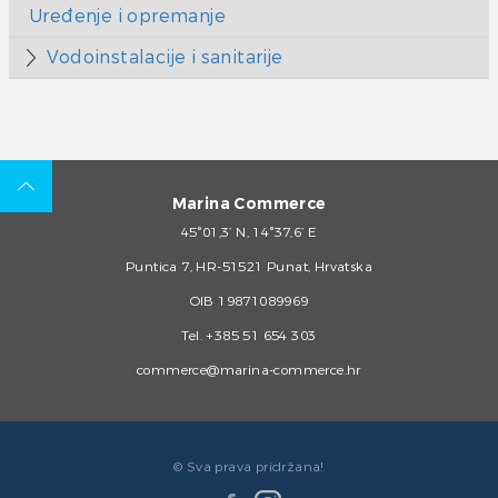
Uređenje i opremanje
Vodoinstalacije i sanitarije
Marina Commerce
45°01,3’ N, 14°37,6’ E
Puntica 7, HR-51521 Punat, Hrvatska
OIB 19871089969
Tel.
+385 51 654 303
commerce@marina-commerce.hr
© Sva prava pridržana!