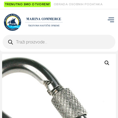
TRENUTNO SMO OTVORENI!
OBRADA OSOBNIH PODATAKA
Products
search