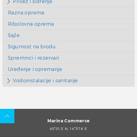
Privez i sidrenje
Razna oprema
Ribolovna oprema
Sajle
Sigurnost na brodu
Spremnici i rezervari
Uređenje i opremanje
Vodoinstalacije i sanitarije
Marina Commerce
45°01,3’ N, 14°37,6’ E