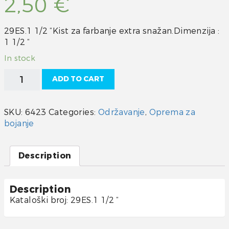
2,50
€
29ES.1 1/2 “Kist za farbanje extra snažan.Dimenzija :
1 1/2 “
In stock
Kist
ADD TO CART
extra
snažni
1
SKU:
6423
Categories:
Održavanje
,
Oprema za
1/2
bojanje
"
quantity
Description
Description
Kataloški broj: 29ES.1 1/2 “