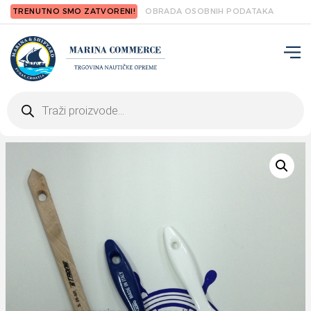
TRENUTNO SMO ZATVORENI!
OBRADA OSOBNIH PODATAKA
Products
search