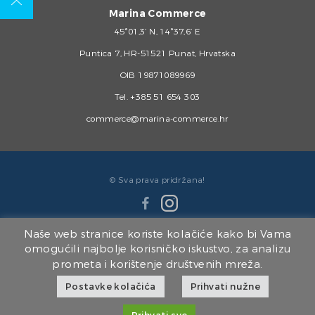
Marina Commerce
45°01,3’ N, 14°37,6’ E
Puntica 7, HR-51521 Punat, Hrvatska
OIB 19871089969
Tel.
+385 51 654 303
commerce@marina-commerce.hr
© Sva prava pridržana!
Naše web stranice koriste kolačiće kako bi Vama
omogućili najbolje korisničko iskustvo, za analizu
prometa i korištenje društvenih mreža.
Članice Marina Punat Grupe:
Postavke kolačića
Prihvati nužne
Marina Punat d.o.o.
|
Brodogradilište Punat d.o.o.
|
Marina Punat Hotel & Resort
|
Marina Commerce d.o.o.
|
Kvarner d.o.o.