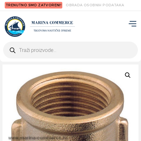
TRENUTNO SMO ZATVORENI!
OBRADA OSOBNIH PODATAKA
Products
search