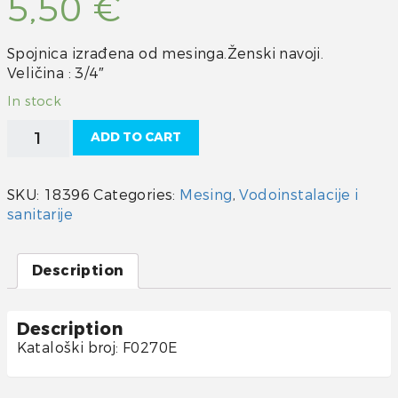
5,50
€
Spojnica izrađena od mesinga.Ženski navoji.
Veličina : 3/4″
In stock
Mufna
ADD TO CART
mesing
3/4"
quantity
SKU:
18396
Categories:
Mesing
,
Vodoinstalacije i
sanitarije
Description
Description
Kataloški broj: F0270E