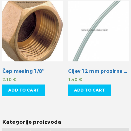
Čep mesing 1/8″
Cijev 12 mm prozirna PVC
2,10
€
1,40
€
ADD TO CART
ADD TO CART
Kategorije proizvoda