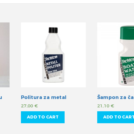
u
Politura za metal
Šampon za č
27,00
€
21,10
€
ADD TO CART
ADD TO CAR