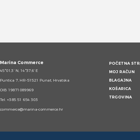
Marina Commerce
POČETNA STR
45°01,3’ N, 14°37,6’ E
MOJ RAČUN
Puntica 7, HR-51521 Punat, Hrvatska
BLAGAJNA
KOŠARICA
OIB 19871089969
TRGOVINA
Tel.
+385 51 654 303
commerce@marina-commerce.hr