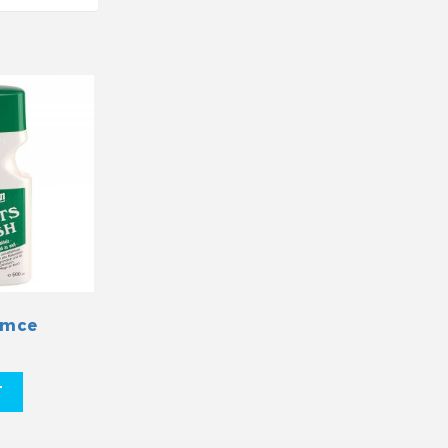
amce
T