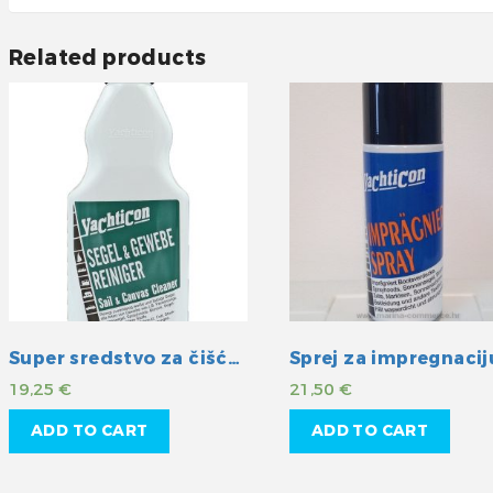
Related products
Super sredstvo za čišćenje jedara i platna
Sprej za impregnacij
19,25
€
21,50
€
ADD TO CART
ADD TO CART