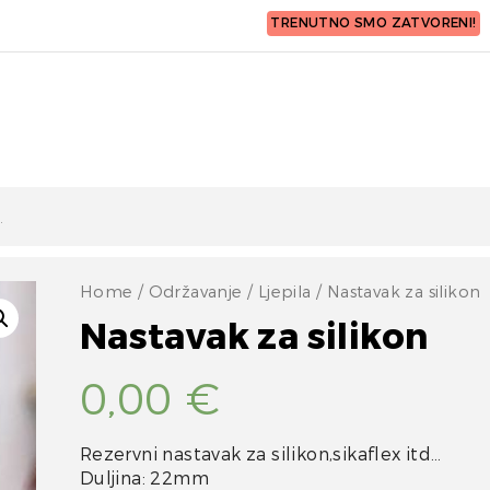
TRENUTNO SMO ZATVORENI!
Home
/
Održavanje
/
Ljepila
/ Nastavak za silikon
Nastavak za silikon
0,00
€
Rezervni nastavak za silikon,sikaflex itd…
Duljina: 22mm