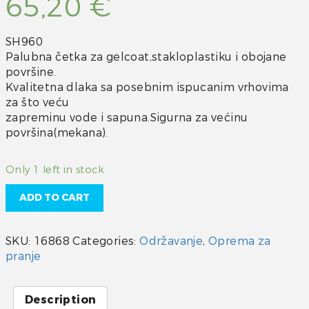
65,20
€
SH960
Palubna četka za gelcoat,stakloplastiku i obojane
površine.
Kvalitetna dlaka sa posebnim ispucanim vrhovima
za što veću
zapreminu vode i sapuna.Sigurna za većinu
površina(mekana).
Only 1 left in stock
ADD TO CART
SKU:
16868
Categories:
Održavanje
,
Oprema za
pranje
Description