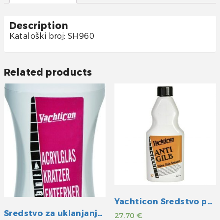
Description
Kataloški broj: SH960
Related products
Yachticon Sredstvo protiv požutjelosti
Sredstvo za uklanjanje ogrebotina na akrilnom staklu
27,70
€