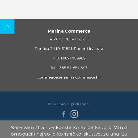
Marina Commerce
45°01,3’ N, 14°37,6’ E
Puntica 7, HR-51521 Punat, Hrvatska
OIB 19871089969
Tel.
+385 51 654 303
commerce@marina-commerce.hr
© Sva prava pridržana!
Naše web stranice koriste kolačiće kako bi Vama
omogućili najbolje korisničko iskustvo, za analizu