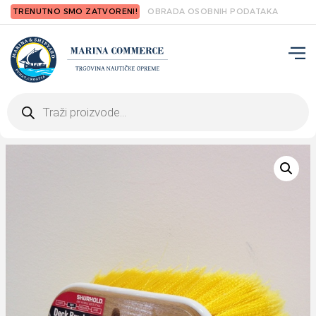
TRENUTNO SMO ZATVORENI!
OBRADA OSOBNIH PODATAKA
Products
search