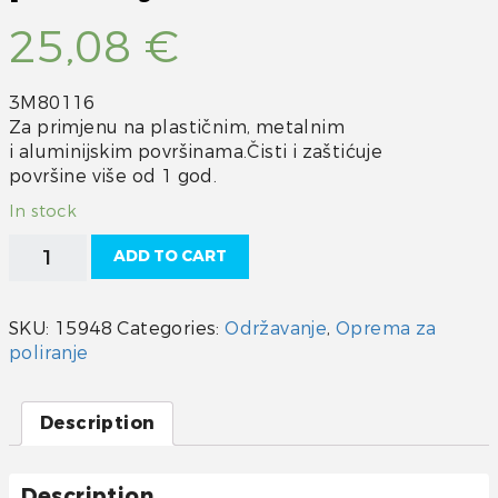
25,08
€
3M80116
Za primjenu na plastičnim, metalnim
i aluminijskim površinama.Čisti i zaštićuje
površine više od 1 god.
In stock
Pasta
ADD TO CART
za
čišćenje
i
SKU:
15948
Categories:
Održavanje
,
Oprema za
poliranje
poliranje
Starbrite
quantity
Description
Description