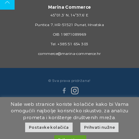
Marina Commerce
45°01,3’ N, 14°37,6’ E
Puntica 7, HR-51521 Punat, Hrvatska
OIB 19871089969
Tel.
+385 51 654 303
commerce@marina-commerce.hr
© Sva prava pridržana!
Naše web stranice koriste kolačiće kako bi Vama
omogućili najbolje korisničko iskustvo, za analizu
prometa i korištenje društvenih mreža.
Članice Marina Punat Grupe:
Postavke kolačića
Prihvati nužne
Marina Punat d.o.o.
|
Brodogradilište Punat d.o.o.
|
Marina Punat Hotel & Resort
|
Marina Commerce d.o.o.
|
Kvarner d.o.o.