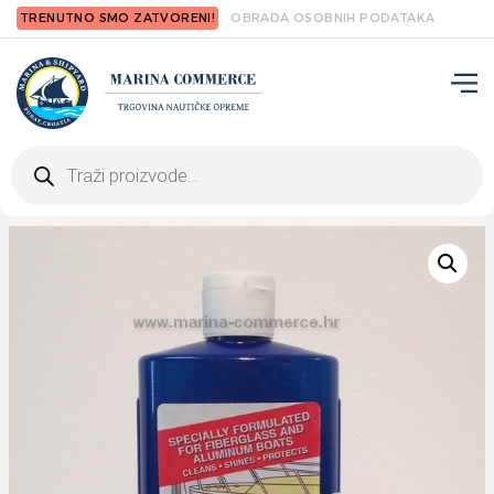
TRENUTNO SMO ZATVORENI!
OBRADA OSOBNIH PODATAKA
Products
search