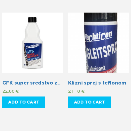
GFK super sredstvo za čišćenje
Klizni sprej s teflonom
22,60
€
21,10
€
ADD TO CART
ADD TO CART