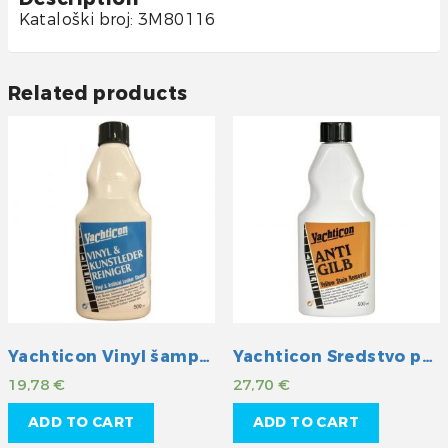
Kataloški broj: 3M80116
Related products
Yachticon Vinyl šampon
Yachticon Sredstvo protiv požutjelosti
19,78
€
27,70
€
ADD TO CART
ADD TO CART