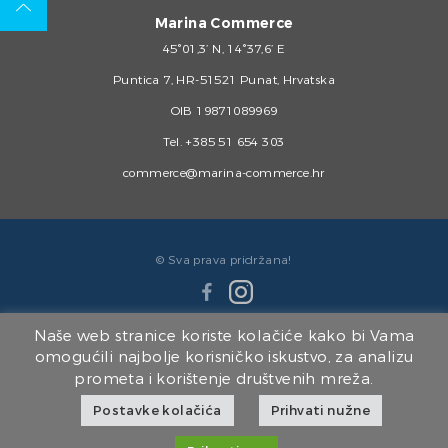
Marina Commerce
45°01,3’ N, 14°37,6’ E
Puntica 7, HR-51521 Punat, Hrvatska
OIB 19871089969
Tel.
+385 51 654 303
commerce@marina-commerce.hr
© Sva prava pridržana!
Naše web stranice koriste kolačiće kako bi Vama
omogućili najbolje korisničko iskustvo, za analizu
prometa i korištenje društvenih mreža.
Članice Marina Punat Grupe:
Postavke kolačića
Prihvati nužne
Marina Punat d.o.o.
|
Brodogradilište Punat d.o.o.
|
Marina Punat Hotel & Resort
|
Marina Commerce d.o.o.
|
Kvarner d.o.o.