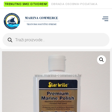
TRENUTNO SMO OTVORENI!
OBRADA OSOBNIH PODATAKA
Products
search