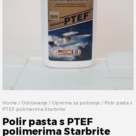
Home
/
Održavanje
/
Oprema za poliranje
/ Polir pasta s
PTEF polimerima Starbrite
Polir pasta s PTEF
polimerima Starbrite