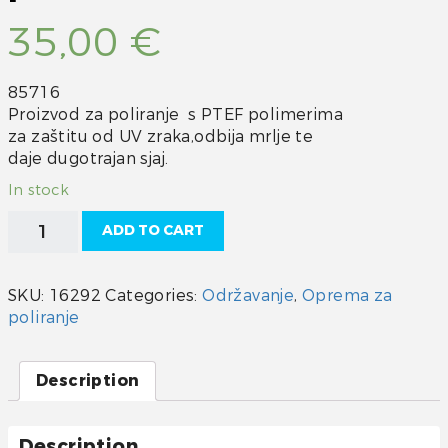
35,00
€
85716
Proizvod za poliranje s PTEF polimerima
za zaštitu od UV zraka,odbija mrlje te
daje dugotrajan sjaj.
In stock
Polir
ADD TO CART
pasta
s
PTEF
SKU:
16292
Categories:
Održavanje
,
Oprema za
polimerima
poliranje
Starbrite
quantity
Description
Description