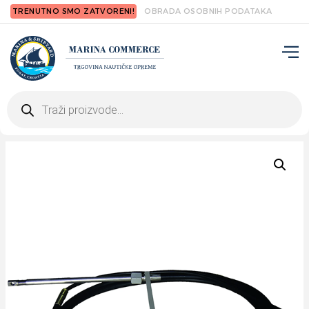
TRENUTNO SMO ZATVORENI!
OBRADA OSOBNIH PODATAKA
Products
search