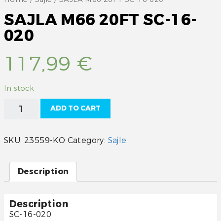
SAJLA M66 20FT SC-16-
020
117,99
€
In stock
SAJLA
ADD TO CART
M66
20FT
SC-
SKU:
23559-KO
Category:
Sajle
16-
020
quantity
Description
Description
SC-16-020