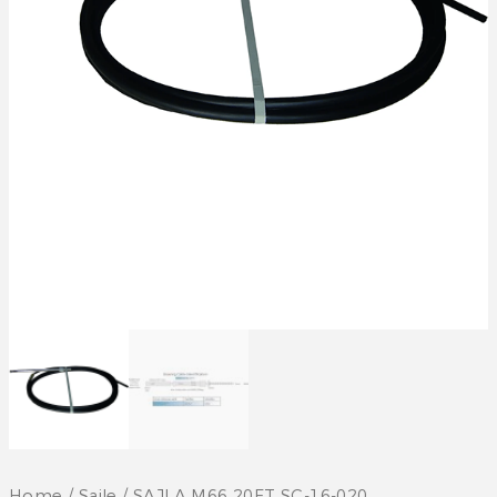
Home
/
Sajle
/ SAJLA M66 20FT SC-16-020