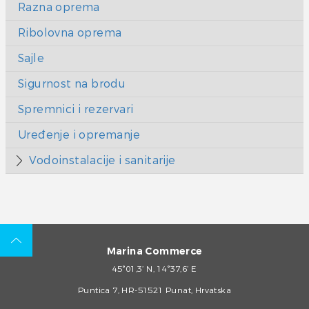
Razna oprema
Ribolovna oprema
Sajle
Sigurnost na brodu
Spremnici i rezervari
Uređenje i opremanje
Vodoinstalacije i sanitarije
Marina Commerce
45°01,3’ N, 14°37,6’ E
Puntica 7, HR-51521 Punat, Hrvatska